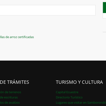
as de arroz certificadas
 DE TRÁMITES
TURISMO Y CULTURA
ión de terrenos
Capital Ecuestre
de escrituras
Directorio Turístico
dos de avalúos
Lugares que visitar en Samborond