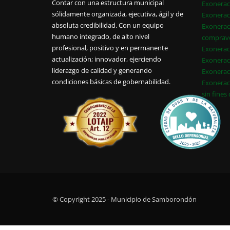
Contar con una estructura municipal
Exonerac
sólidamente organizada, ejecutiva, ágil y de
Exonerac
absoluta credibilidad. Con un equipo
Exonerac
humano integrado, de alto nivel
comprav
profesional, positivo y en permanente
Exonerac
actualización; innovador, ejerciendo
Exonerac
liderazgo de calidad y generando
Exonerac
condiciones básicas de gobernabilidad.
Exonerac
sin fines
© Copyright 2025 - Municipio de Samborondón