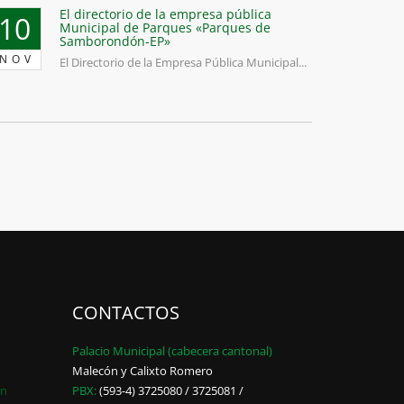
El directorio de la empresa pública
10
Municipal de Parques «Parques de
Samborondón-EP»
NOV
El Directorio de la Empresa Pública Municipal...
CONTACTOS
Palacio Municipal (cabecera cantonal)
Malecón y Calixto Romero
ón
PBX:
(593-4) 3725080 / 3725081 /