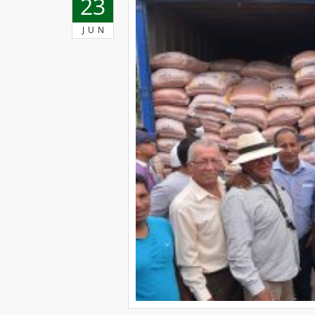
23
JUN