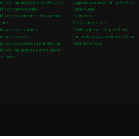
ión de impuestos por construcción
Lugares que visitar en La Puntilla
ión por tercera edad
Casa Museo
ión por transferencia de dominio
Santa Ana
enta
Vía Crucis Acuático
ión por prescripción
Celebración del Corpus Christi
ión por hipoteca
Inmaculada concepción de María
ión por discapacidad primera vez
Galería de fotos
ión de impuestos para entidades
 de lucro