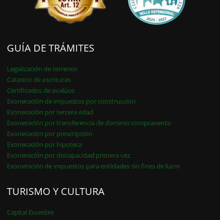
GUÍA DE TRÁMITES
Legalización de terrenos
Catastro de escrituras
Certificados de avalúos
Exoneración de impuestos por construcción
Exoneración por tercera edad
Exoneración por transferencia de dominio compraventa
Exoneración por prescripción
Exoneración por hipoteca
Exoneración por discapacidad primera vez
Exoneración de impuestos para entidades sin fines de lucro
TURISMO Y CULTURA
Capital Ecuestre