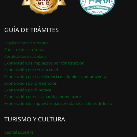
GUÍA DE TRÁMITES
Legalización de terrenos
Catastro de escrituras
Certificados de avalúos
Exoneración de impuestos por construcción
Exoneración por tercera edad
Exoneración por transferencia de dominio compraventa
Exoneración por prescripción
Exoneración por hipoteca
Exoneración por discapacidad primera vez
Exoneración de impuestos para entidades sin fines de lucro
TURISMO Y CULTURA
Capital Ecuestre