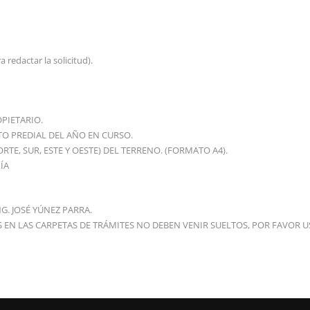
ar la solicitud).
PIETARIO.
TO PREDIAL DEL AÑO EN CURSO.
TE, SUR, ESTE Y OESTE) DEL TERRENO. (FORMATO A4).
ÍA
G. JOSÉ YÚNEZ PARRA.
N LAS CARPETAS DE TRÁMITES NO DEBEN VENIR SUELTOS, POR FAVOR US