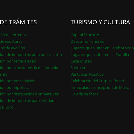
 DE TRÁMITES
TURISMO Y CULTURA
ión de terrenos
Capital Ecuestre
de escrituras
Directorio Turístico
dos de avalúos
Lugares que visitar en Samborond
ión de impuestos por construcción
Lugares que visitar en La Puntilla
ión por tercera edad
Casa Museo
ión por transferencia de dominio
Santa Ana
enta
Vía Crucis Acuático
ión por prescripción
Celebración del Corpus Christi
ión por hipoteca
Inmaculada concepción de María
ión por discapacidad primera vez
Galería de fotos
ión de impuestos para entidades
 de lucro