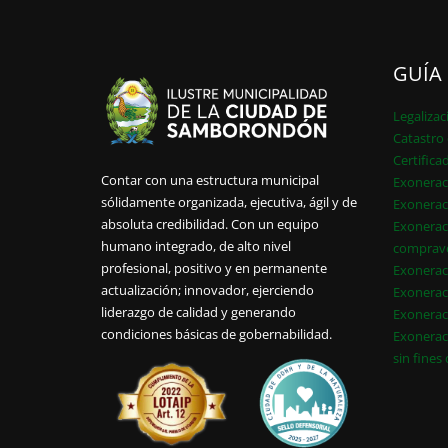
GUÍA
Legalizac
Catastro 
Certifica
Contar con una estructura municipal
Exonerac
sólidamente organizada, ejecutiva, ágil y de
Exonerac
absoluta credibilidad. Con un equipo
Exonerac
humano integrado, de alto nivel
comprav
profesional, positivo y en permanente
Exonerac
actualización; innovador, ejerciendo
Exonerac
liderazgo de calidad y generando
Exonerac
condiciones básicas de gobernabilidad.
Exonerac
sin fines