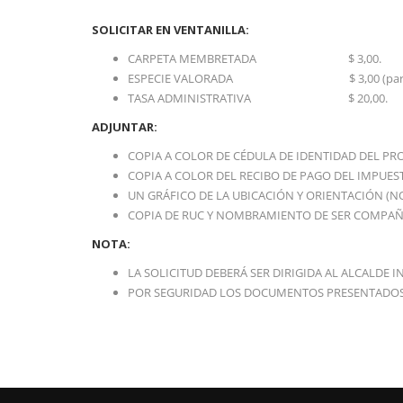
SOLICITAR EN VENTANILLA:
CARPETA MEMBRETADA $ 3,00.
ESPECIE VALORADA $ 3,00 (para redact
TASA ADMINISTRATIVA $ 20,00.
ADJUNTAR:
COPIA A COLOR DE CÉDULA DE IDENTIDAD DEL PRO
COPIA A COLOR DEL RECIBO DE PAGO DEL IMPUES
UN GRÁFICO DE LA UBICACIÓN Y ORIENTACIÓN (NOR
COPIA DE RUC Y NOMBRAMIENTO DE SER COMPAÑ
NOTA:
LA SOLICITUD DEBERÁ SER DIRIGIDA AL ALCALDE IN
POR SEGURIDAD LOS DOCUMENTOS PRESENTADOS E