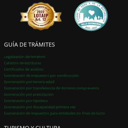
GUÍA DE TRÁMITES
Legalización de terrenos
Catastro de escrituras
Certificados de avalúos
Exoneración de impuestos por construcción
Exoneración por tercera edad
Exoneración por transferencia de dominio compraventa
Exoneración por prescripción
Exoneración por hipoteca
Exoneración por discapacidad primera vez
Exoneración de impuestos para entidades sin fines de lucro
TURISMO Y CULTURA