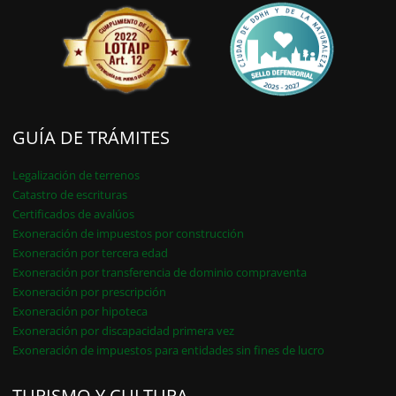
GUÍA DE TRÁMITES
Legalización de terrenos
Catastro de escrituras
Certificados de avalúos
Exoneración de impuestos por construcción
Exoneración por tercera edad
Exoneración por transferencia de dominio compraventa
Exoneración por prescripción
Exoneración por hipoteca
Exoneración por discapacidad primera vez
Exoneración de impuestos para entidades sin fines de lucro
TURISMO Y CULTURA