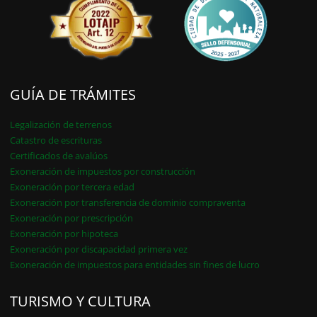
GUÍA DE TRÁMITES
Legalización de terrenos
Catastro de escrituras
Certificados de avalúos
Exoneración de impuestos por construcción
Exoneración por tercera edad
Exoneración por transferencia de dominio compraventa
Exoneración por prescripción
Exoneración por hipoteca
Exoneración por discapacidad primera vez
Exoneración de impuestos para entidades sin fines de lucro
TURISMO Y CULTURA