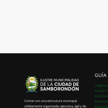
GUÍA
Legalizac
Catastro 
Certifica
Contar con una estructura municipal
Exonerac
sólidamente organizada, ejecutiva, ágil y de
Exonerac