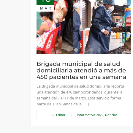
MAR
Brigada municipal de salud
domiciliaria atendió a más de
450 pacientes en una semana
La Brigada municipal de salud domiciliaria reporta
una atención de 476 samborondeños durante la
semana del 7 al 11 de marzo. Este servicio forma
parte del Plan Sanos de la […]
By:
Editor
|
informativo 2022
,
Noticias