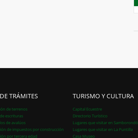
 DE TRÁMITES
TURISMO Y CULTURA
ión de terrenos
Capital Ecuestre
de escrituras
Directorio Turístico
dos de avalúos
Lugares que visitar en Samborond
ión de impuestos por construcción
Lugares que visitar en La Puntilla
ión por tercera edad
Casa Museo