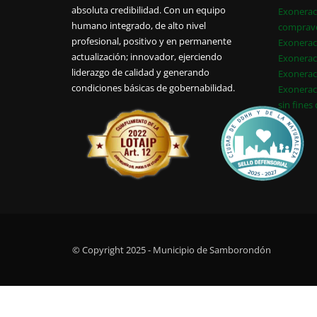
absoluta credibilidad. Con un equipo
Exonerac
humano integrado, de alto nivel
comprav
profesional, positivo y en permanente
Exonerac
actualización; innovador, ejerciendo
Exonerac
liderazgo de calidad y generando
Exonerac
condiciones básicas de gobernabilidad.
Exonerac
sin fines
© Copyright 2025 - Municipio de Samborondón