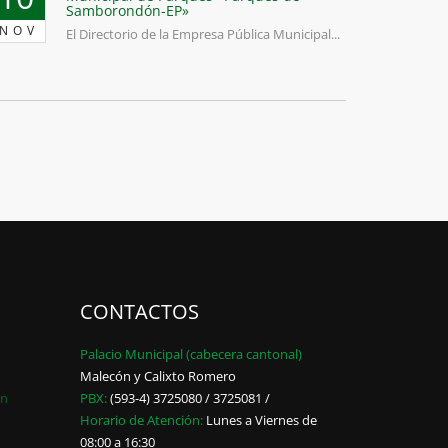
Samborondón-EP»
NOV
El Directorio de la Empresa Pública Municipal...
CONTACTOS
Palacio Municipal (cabecera cantonal)
Malecón y Calixto Romero
ón
PBX:
(593-4) 3725080 / 3725081 /
Horario de Atención:
Lunes a Viernes de
08:00 a 16:30