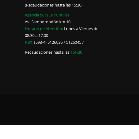
(Recaudaciones hasta las 15:30)
Agencia Sur (La Puntilla)
Av. Samborondón km.10
Horario de Atención:
Lunes a Viernes de
08:30 a 17:00
PBX:
(593-4) 5126035 / 5126045 /
Recaudaciones hasta las
16H30