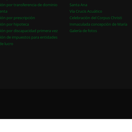
ión por transferencia de dominio
Santa Ana
enta
Vía Crucis Acuático
ión por prescripción
Celebración del Corpus Christi
ión por hipoteca
Inmaculada concepción de María
ión por discapacidad primera vez
Galería de fotos
ión de impuestos para entidades
 de lucro