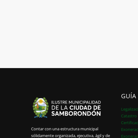
GUÍA
Legalizac
Catastro 
Certifica
Contar con una estructura municipal
Exonerac
sólidamente organizada, ejecutiva, ágil y de
Exonerac