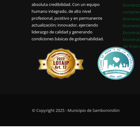
absoluta credibilidad. Con un equipo
Exonerac
humano integrado, de alto nivel
comprav
profesional, positivo y en permanente
Exonerac
actualización; innovador, ejerciendo
Exonerac
liderazgo de calidad y generando
Exonerac
condiciones básicas de gobernabilidad.
Exonerac
sin fines
© Copyright 2025 - Municipio de Samborondón