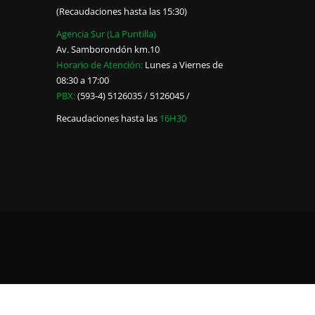
(Recaudaciones hasta las 15:30)
Agencia Sur (La Puntilla)
Av. Samborondón km.10
Horario de Atención:
Lunes a Viernes de
08:30 a 17:00
PBX:
(593-4) 5126035 / 5126045 /
Recaudaciones hasta las
16H30