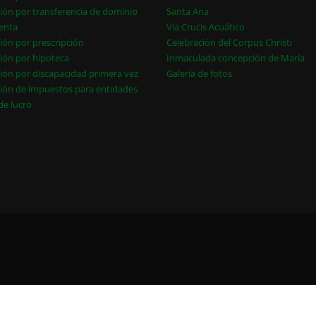
ión por transferencia de dominio
Santa Ana
enta
Vía Crucis Acuático
ión por prescripción
Celebración del Corpus Christi
ión por hipoteca
Inmaculada concepción de María
ión por discapacidad primera vez
Galería de fotos
ión de impuestos para entidades
 de lucro