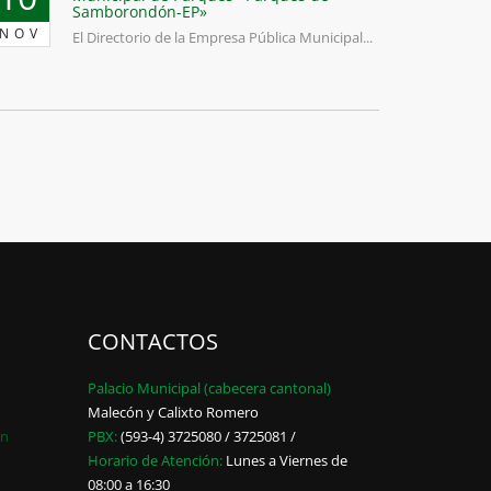
Samborondón-EP»
NOV
El Directorio de la Empresa Pública Municipal...
CONTACTOS
Palacio Municipal (cabecera cantonal)
Malecón y Calixto Romero
ón
PBX:
(593-4) 3725080 / 3725081 /
Horario de Atención:
Lunes a Viernes de
08:00 a 16:30