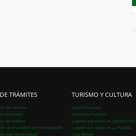
 DE TRÁMITES
TURISMO Y CULTURA
ión de terrenos
Capital Ecuestre
de escrituras
Directorio Turístico
dos de avalúos
Lugares que visitar en Samborond
ión de impuestos por construcción
Lugares que visitar en La Puntilla
ión por tercera edad
Casa Museo