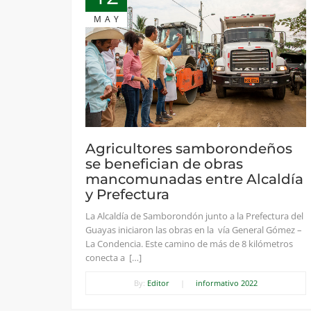
MAY
Agricultores samborondeños
se benefician de obras
mancomunadas entre Alcaldía
y Prefectura
La Alcaldía de Samborondón junto a la Prefectura del
Guayas iniciaron las obras en la vía General Gómez –
La Condencia. Este camino de más de 8 kilómetros
conecta a […]
By:
Editor
|
informativo 2022