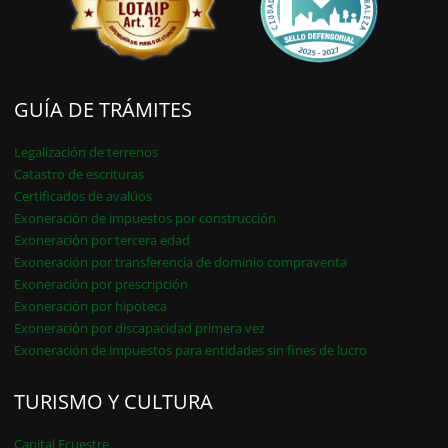
GUÍA DE TRÁMITES
Legalización de terrenos
Catastro de escrituras
Certificados de avalúos
Exoneración de impuestos por construcción
Exoneración por tercera edad
Exoneración por transferencia de dominio compraventa
Exoneración por prescripción
Exoneración por hipoteca
Exoneración por discapacidad primera vez
Exoneración de impuestos para entidades sin fines de lucro
TURISMO Y CULTURA
Capital Ecuestre