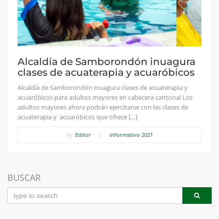
Alcaldía de Samborondón inuagura
clases de acuaterapia y acuaróbicos
Alcaldía de Samborondón inuagura clases de acuaterapia y
acuaróbicos para adultos mayores en cabecera cantonal Los
adultos mayores ahora podrán ejercitarse con las clases de
acuaterapia y acuaróbicos que ofrece […]
By:
Editor
|
informativo 2021
BUSCAR