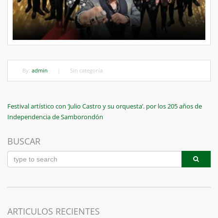
By:
admin
|
Sin categoría
Navegación
Previous
Festival artístico con ‘Julio Castro y su orquesta’. por los 205 años de
Post
Independencia de Samborondón
de
entradas
BUSCAR
ARTICULOS RECIENTES