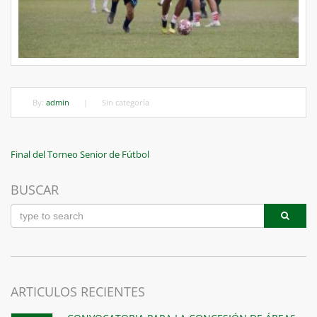
By:
admin
|
Sin categoría
Navegación
Previous
Final del Torneo Senior de Fútbol
Post
de
BUSCAR
entradas
ARTICULOS RECIENTES