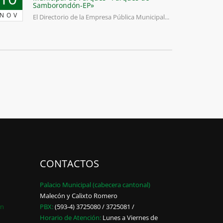
Samborondón-EP»
NOV
El Directorio de la Empresa Pública Municipal...
CONTACTOS
Palacio Municipal (cabecera cantonal)
Malecón y Calixto Romero
ón
PBX:
(593-4) 3725080 / 3725081 /
Horario de Atención:
Lunes a Viernes de