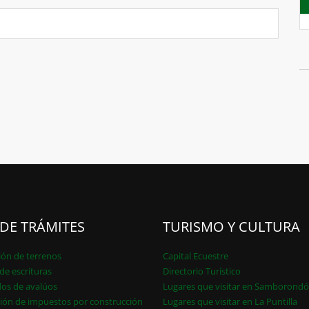
 DE TRÁMITES
TURISMO Y CULTURA
ión de terrenos
Capital Ecuestre
de escrituras
Directorio Turístico
dos de avalúos
Lugares que visitar en Samborond
ión de impuestos por construcción
Lugares que visitar en La Puntilla