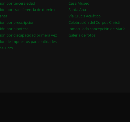
ión por tercera edad
Casa Museo
ión por transferencia de dominio
Santa Ana
enta
Vía Crucis Acuático
ión por prescripción
Celebración del Corpus Christi
ión por hipoteca
Inmaculada concepción de María
ión por discapacidad primera vez
Galería de fotos
ión de impuestos para entidades
 de lucro