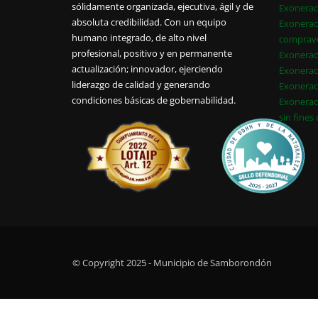
sólidamente organizada, ejecutiva, ágil y de
Exonerac
absoluta credibilidad. Con un equipo
Exonerac
humano integrado, de alto nivel
comprav
profesional, positivo y en permanente
Exonerac
actualización; innovador, ejerciendo
Exonerac
liderazgo de calidad y generando
Exonerac
condiciones básicas de gobernabilidad.
Exonerac
sin fines
© Copyright 2025 - Municipio de Samborondón