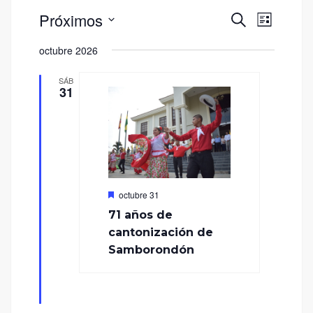
Navegac
Naveg
Próximos
Buscar
Lista
de
de
Seleccionar
vistas
octubre 2026
fecha.
búsqued
de
SÁB
y
Event
31
vistas
de
Eventos
Destacado
octubre 31
71 años de
cantonización de
Samborondón