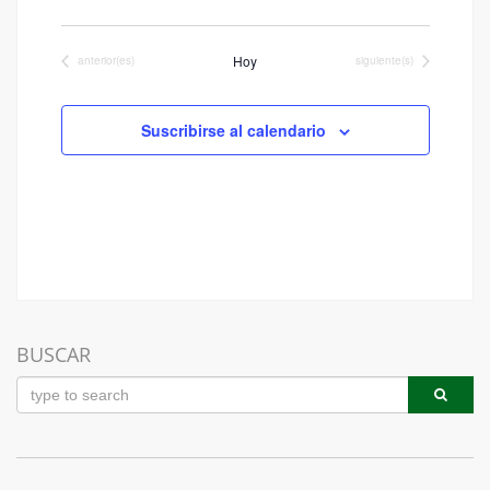
Hoy
Eventos
Eventos
anterior(es)
siguiente(s)
Suscribirse al calendario
BUSCAR