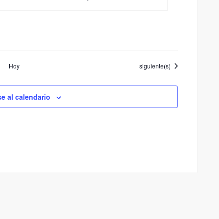
Eventos
Hoy
siguiente(s)
se al calendario