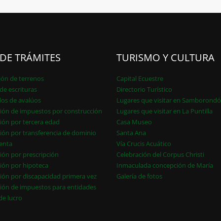
 DE TRÁMITES
TURISMO Y CULTURA
ión de terrenos
Capital Ecuestre
de escrituras
Directorio Turístico
dos de avalúos
Lugares que visitar en Samborond
ión de impuestos por construcción
Lugares que visitar en La Puntilla
ión por tercera edad
Casa Museo
ión por transferencia de dominio
Santa Ana
enta
Vía Crucis Acuático
ión por prescripción
Celebración del Corpus Christi
ión por hipoteca
Inmaculada concepción de María
ión por discapacidad primera vez
Galería de fotos
ión de impuestos para entidades
 de lucro