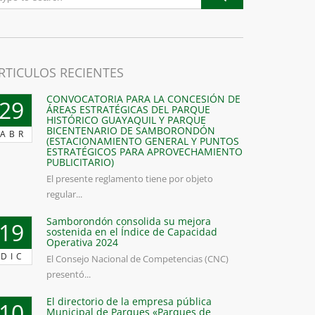
RTICULOS RECIENTES
n
ión
CONVOCATORIA PARA LA CONCESIÓN DE
29
ÁREAS ESTRATÉGICAS DEL PARQUE
HISTÓRICO GUAYAQUIL Y PARQUE
BICENTENARIO DE SAMBORONDÓN
ABR
(ESTACIONAMIENTO GENERAL Y PUNTOS
ESTRATÉGICOS PARA APROVECHAMIENTO
PUBLICITARIO)
El presente reglamento tiene por objeto
regular...
Samborondón consolida su mejora
19
sostenida en el Índice de Capacidad
Operativa 2024
DIC
El Consejo Nacional de Competencias (CNC)
presentó...
El directorio de la empresa pública
10
Municipal de Parques «Parques de