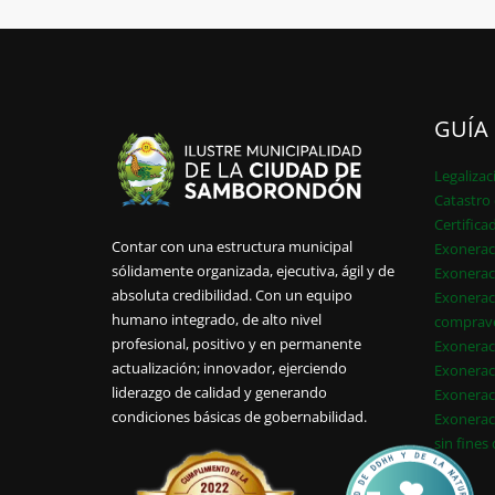
GUÍA
Legalizac
Catastro 
Certifica
Contar con una estructura municipal
Exonerac
sólidamente organizada, ejecutiva, ágil y de
Exonerac
absoluta credibilidad. Con un equipo
Exonerac
humano integrado, de alto nivel
comprav
profesional, positivo y en permanente
Exonerac
actualización; innovador, ejerciendo
Exonerac
liderazgo de calidad y generando
Exonerac
condiciones básicas de gobernabilidad.
Exonerac
sin fines