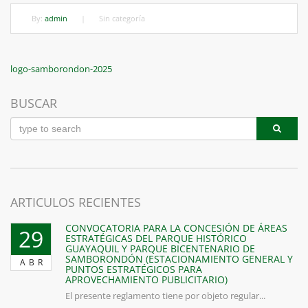
By:
admin
|
Sin categoría
Navegación
Previous
logo-samborondon-2025
Post
de
BUSCAR
entradas
ARTICULOS RECIENTES
CONVOCATORIA PARA LA CONCESIÓN DE ÁREAS
29
ESTRATÉGICAS DEL PARQUE HISTÓRICO
GUAYAQUIL Y PARQUE BICENTENARIO DE
SAMBORONDÓN (ESTACIONAMIENTO GENERAL Y
ABR
PUNTOS ESTRATÉGICOS PARA
APROVECHAMIENTO PUBLICITARIO)
El presente reglamento tiene por objeto regular...