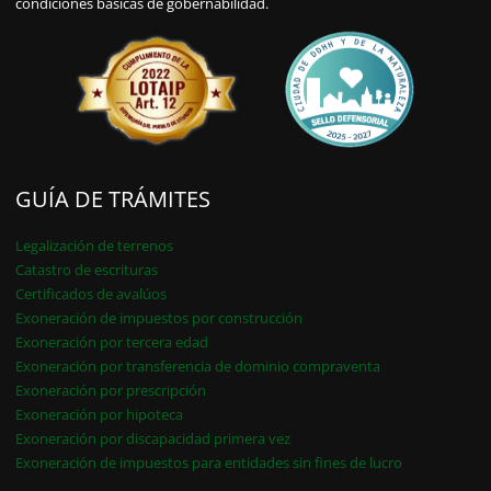
condiciones básicas de gobernabilidad.
GUÍA DE TRÁMITES
Legalización de terrenos
Catastro de escrituras
Certificados de avalúos
Exoneración de impuestos por construcción
Exoneración por tercera edad
Exoneración por transferencia de dominio compraventa
Exoneración por prescripción
Exoneración por hipoteca
Exoneración por discapacidad primera vez
Exoneración de impuestos para entidades sin fines de lucro