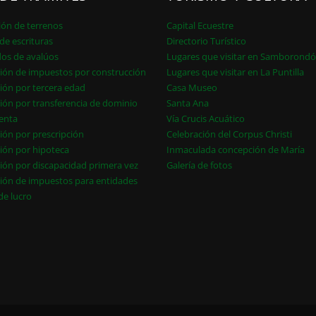
ión de terrenos
Capital Ecuestre
de escrituras
Directorio Turístico
dos de avalúos
Lugares que visitar en Samborond
ión de impuestos por construcción
Lugares que visitar en La Puntilla
ión por tercera edad
Casa Museo
ión por transferencia de dominio
Santa Ana
enta
Vía Crucis Acuático
ión por prescripción
Celebración del Corpus Christi
ión por hipoteca
Inmaculada concepción de María
ión por discapacidad primera vez
Galería de fotos
ión de impuestos para entidades
 de lucro