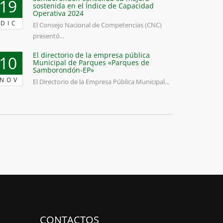
19
sostenida en el Índice de Capacidad
Operativa 2024
DIC
El Consejo Nacional de Competencias (CNC)
presentó...
El directorio de la empresa pública
10
Municipal de Parques «Parques de
Samborondón-EP»
NOV
El Directorio de la Empresa Pública Municipal...
CONTACTOS