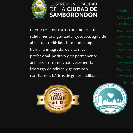
Legalizac
Catastro 
Certifica
Contar con una estructura municipal
Exonerac
sólidamente organizada, ejecutiva, ágil y de
Exonerac
absoluta credibilidad. Con un equipo
Exonerac
humano integrado, de alto nivel
comprav
profesional, positivo y en permanente
Exonerac
actualización; innovador, ejerciendo
Exonerac
liderazgo de calidad y generando
Exonerac
condiciones básicas de gobernabilidad.
Exonerac
sin fines