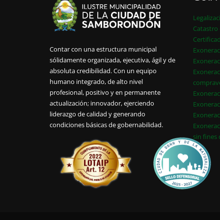
Legalizac
Catastro 
Certifica
Contar con una estructura municipal
Exonerac
sólidamente organizada, ejecutiva, ágil y de
Exonerac
absoluta credibilidad. Con un equipo
Exonerac
humano integrado, de alto nivel
comprav
profesional, positivo y en permanente
Exonerac
actualización; innovador, ejerciendo
Exonerac
liderazgo de calidad y generando
Exonerac
condiciones básicas de gobernabilidad.
Exonerac
sin fines