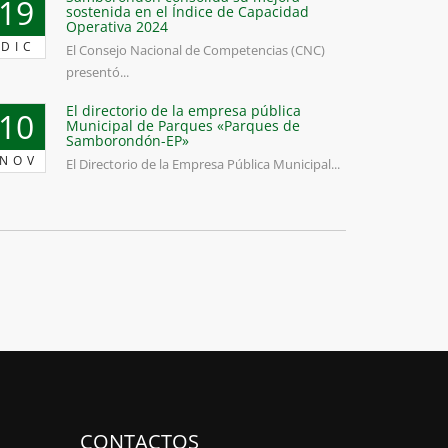
19
sostenida en el Índice de Capacidad
Operativa 2024
DIC
El Consejo Nacional de Competencias (CNC)
presentó...
El directorio de la empresa pública
10
Municipal de Parques «Parques de
Samborondón-EP»
NOV
El Directorio de la Empresa Pública Municipal...
CONTACTOS