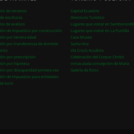
ión de terrenos
Capital Ecuestre
de escrituras
Directorio Turístico
dos de avalúos
Lugares que visitar en Samborond
ión de impuestos por construcción
Lugares que visitar en La Puntilla
ión por tercera edad
Casa Museo
ión por transferencia de dominio
Santa Ana
enta
Vía Crucis Acuático
ión por prescripción
Celebración del Corpus Christi
ión por hipoteca
Inmaculada concepción de María
ión por discapacidad primera vez
Galería de fotos
ión de impuestos para entidades
 de lucro