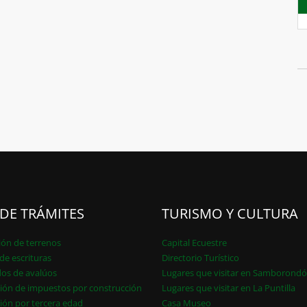
 DE TRÁMITES
TURISMO Y CULTURA
ión de terrenos
Capital Ecuestre
de escrituras
Directorio Turístico
dos de avalúos
Lugares que visitar en Samborond
ión de impuestos por construcción
Lugares que visitar en La Puntilla
ión por tercera edad
Casa Museo