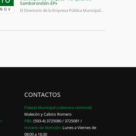
Samborondón-EP»
NOV
El Directorio de la Empresa Pública Municipal...
CONTACTOS
Palacio Municipal (cabecera cantonal)
Malecón y Calixto Romero
ón
PBX:
(593-4) 3725080 / 3725081 /
Horario de Atención:
Lunes a Viernes de
08:00 a 16:30