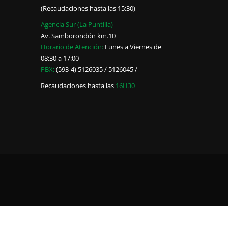
(Recaudaciones hasta las 15:30)
Agencia Sur (La Puntilla)
Av. Samborondón km.10
Horario de Atención:
Lunes a Viernes de
08:30 a 17:00
PBX:
(593-4) 5126035 / 5126045 /
Recaudaciones hasta las
16H30