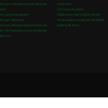
ión por transferencia de dominio
Santa Ana
enta
Vía Crucis Acuático
ión por prescripción
Celebración del Corpus Christi
ión por hipoteca
Inmaculada concepción de María
ión por discapacidad primera vez
Galería de fotos
ión de impuestos para entidades
 de lucro