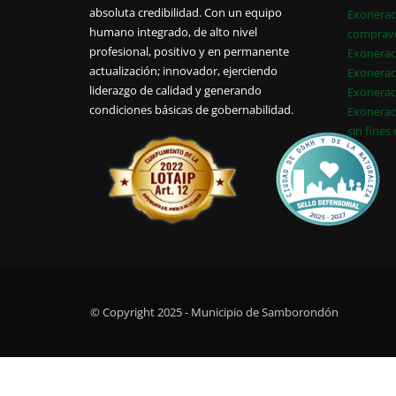
absoluta credibilidad. Con un equipo
Exonerac
humano integrado, de alto nivel
comprav
profesional, positivo y en permanente
Exonerac
actualización; innovador, ejerciendo
Exonerac
liderazgo de calidad y generando
Exonerac
condiciones básicas de gobernabilidad.
Exonerac
sin fines
© Copyright 2025 - Municipio de Samborondón