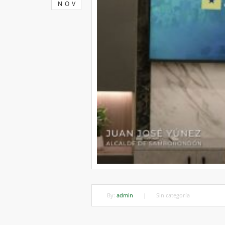
NOV
By:
admin
|
Sin categoría