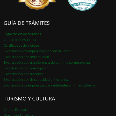
GUÍA DE TRÁMITES
Legalización de terrenos
Catastro de escrituras
Certificados de avalúos
Exoneración de impuestos por construcción
Exoneración por tercera edad
Exoneración por transferencia de dominio compraventa
Exoneración por prescripción
Exoneración por hipoteca
Exoneración por discapacidad primera vez
Exoneración de impuestos para entidades sin fines de lucro
TURISMO Y CULTURA
Capital Ecuestre
Directorio Turístico