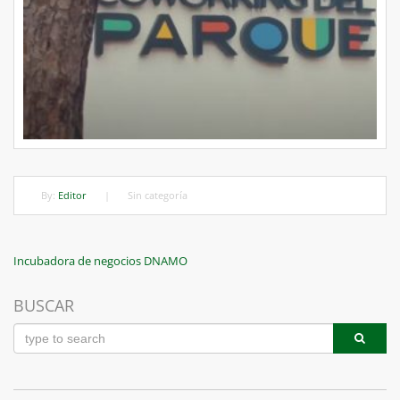
By:
Editor
|
Sin categoría
Navegación
Previous
Incubadora de negocios DNAMO
Post
de
BUSCAR
entradas