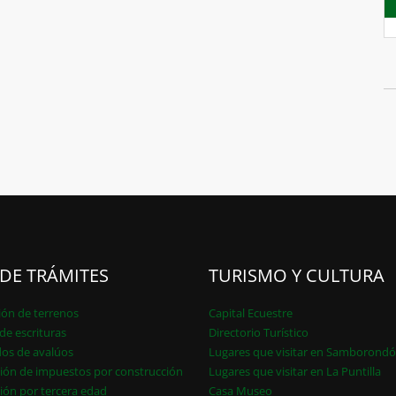
 DE TRÁMITES
TURISMO Y CULTURA
ión de terrenos
Capital Ecuestre
de escrituras
Directorio Turístico
dos de avalúos
Lugares que visitar en Samborond
ión de impuestos por construcción
Lugares que visitar en La Puntilla
ión por tercera edad
Casa Museo