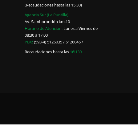
(Recaudaciones hasta las 15:30)
Agencia Sur (La Puntilla)
Av. Samborondón km.10
Horario de Atención:
Lunes a Viernes de
08:30 a 17:00
PBX:
(593-4) 5126035 / 5126045 /
Recaudaciones hasta las
16H30