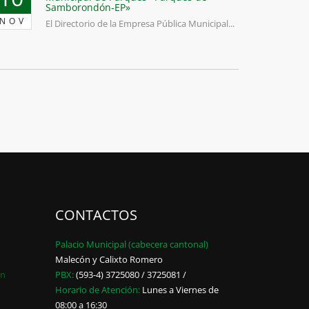
Samborondón-EP»
NOV
El Directorio de la Empresa Pública Municipal...
CONTACTOS
Palacio Municipal (cabecera cantonal)
Malecón y Calixto Romero
ón
PBX:
(593-4) 3725080 / 3725081 /
Horario de Atención:
Lunes a Viernes de
08:00 a 16:30