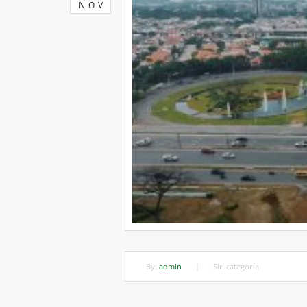
NOV
By:
admin
|
Sin categoría