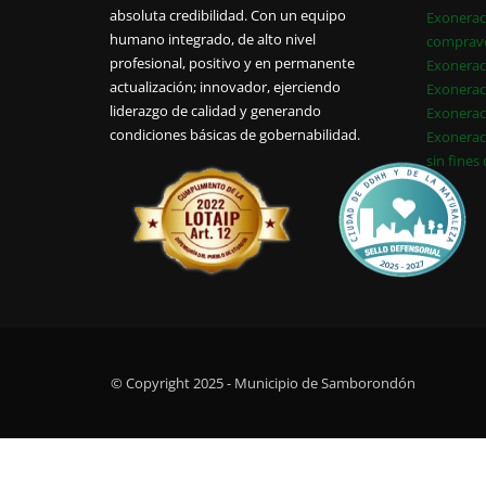
absoluta credibilidad. Con un equipo
Exonerac
humano integrado, de alto nivel
comprav
profesional, positivo y en permanente
Exonerac
actualización; innovador, ejerciendo
Exonerac
liderazgo de calidad y generando
Exonerac
condiciones básicas de gobernabilidad.
Exonerac
sin fines
© Copyright 2025 - Municipio de Samborondón