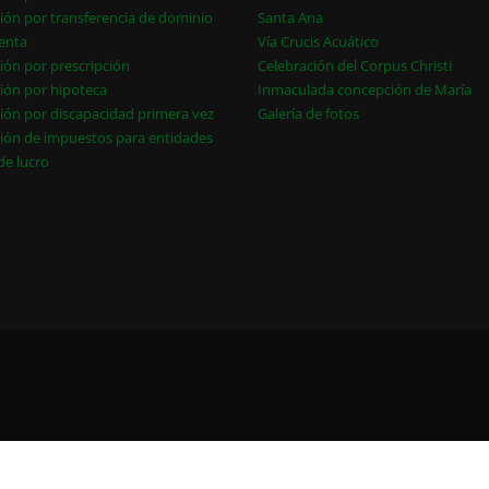
ión por transferencia de dominio
Santa Ana
enta
Vía Crucis Acuático
ión por prescripción
Celebración del Corpus Christi
ión por hipoteca
Inmaculada concepción de María
ión por discapacidad primera vez
Galería de fotos
ión de impuestos para entidades
 de lucro