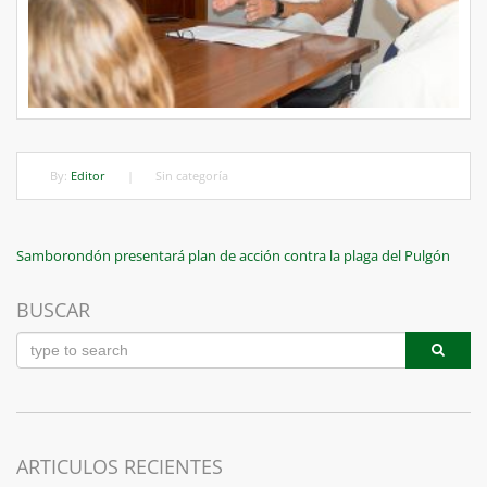
By:
Editor
|
Sin categoría
Navegación
Previous
Samborondón presentará plan de acción contra la plaga del Pulgón
Post
de
BUSCAR
entradas
ARTICULOS RECIENTES