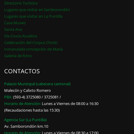
Directorio Turístico
Lugares que visitar en Samborondón
Lugares que visitar en La Puntilla
Casa Museo
Santa Ana
Vía Crucis Acuático
Celebración del Corpus Christi
Inmaculada concepción de María
Galería de fotos
CONTACTOS
Palacio Municipal (cabecera cantonal)
Malecón y Calixto Romero
PBX:
(593-4) 3725080 / 3725081 /
Horario de Atención:
Lunes a Viernes de 08:00 a 16:30
(Recaudaciones hasta las 15:30)
Agencia Sur (La Puntilla)
Av. Samborondón km.10
Horario de Atención:
Lunes a Viernes de 08:30 a 17:00