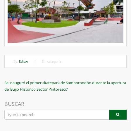
By:
Editor
|
Sin categoría
Navegación
Previous
Se inauguró el primer skatepark de Samborondón durante la apertura
Post
de ‘Buijo Histórico Sector Pintoresco’
de
entradas
BUSCAR