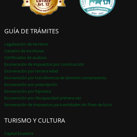
GUÍA DE TRÁMITES
Legalización de terrenos
Catastro de escrituras
Certificados de avalúos
Exoneración de impuestos por construcción
Exoneración por tercera edad
Exoneración por transferencia de dominio compraventa
Exoneración por prescripción
Exoneración por hipoteca
Exoneración por discapacidad primera vez
Exoneración de impuestos para entidades sin fines de lucro
TURISMO Y CULTURA
Capital Ecuestre