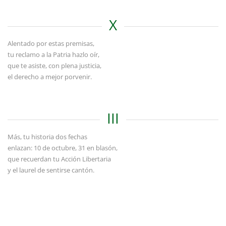
X
Alentado por estas premisas,
tu reclamo a la Patria hazlo oír,
que te asiste, con plena justicia,
el derecho a mejor porvenir.
III
Más, tu historia dos fechas
enlazan: 10 de octubre, 31 en blasón,
que recuerdan tu Acción Libertaria
y el laurel de sentirse cantón.