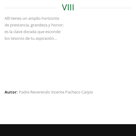
VIII
Allí tienes un amplio horizonte
de prestancia, grandeza y honor;
es la clave dorada que esconde
los tesoros de tu aspiración…
Autor:
Padre Reverendo Vicente Pacheco Carpio