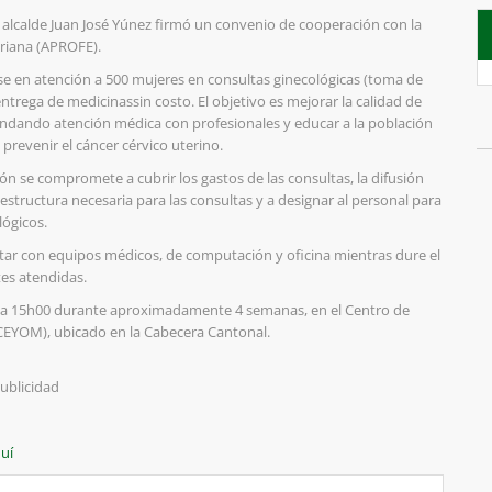
 alcalde Juan José Yúnez firmó un convenio de cooperación con la
oriana (APROFE).
ase en atención a 500 mujeres en consultas ginecológicas (toma de
trega de medicinassin costo. El objetivo es mejorar la calidad de
rindando atención médica con profesionales y educar a la población
 prevenir el cáncer cérvico uterino.
 se compromete a cubrir los gastos de las consultas, la difusión
aestructura necesaria para las consultas y a designar al personal para
lógicos.
ar con equipos médicos, de computación y oficina mientras dure el
tes atendidas.
00 a 15h00 durante aproximadamente 4 semanas, en el Centro de
EYOM), ubicado en la Cabecera Cantonal.
ublicidad
uí