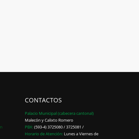
CONTACTOS
Palacio Municipal (cabecera cantonal)
Malecón y Calixto Romero
ón
PBX:
(593-4) 3725080 / 3725081 /
Horario de Atención:
Lunes a Viernes de