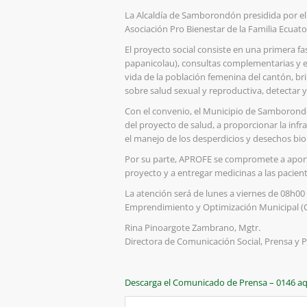
La Alcaldía de Samborondón presidida por el
Asociación Pro Bienestar de la Familia Ecuat
El proyecto social consiste en una primera f
papanicolau), consultas complementarias y en
vida de la población femenina del cantón, b
sobre salud sexual y reproductiva, detectar y
Con el convenio, el Municipio de Samborondón
del proyecto de salud, a proporcionar la infr
el manejo de los desperdicios y desechos bio
Por su parte, APROFE se compromete a aport
proyecto y a entregar medicinas a las pacien
La atención será de lunes a viernes de 08h
Emprendimiento y Optimización Municipal (C
Rina Pinoargote Zambrano, Mgtr.
Directora de Comunicación Social, Prensa y P
Descarga el Comunicado de Prensa – 0146 aq