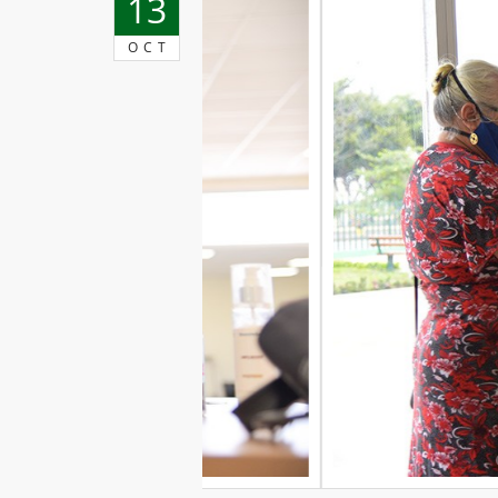
13
OCT