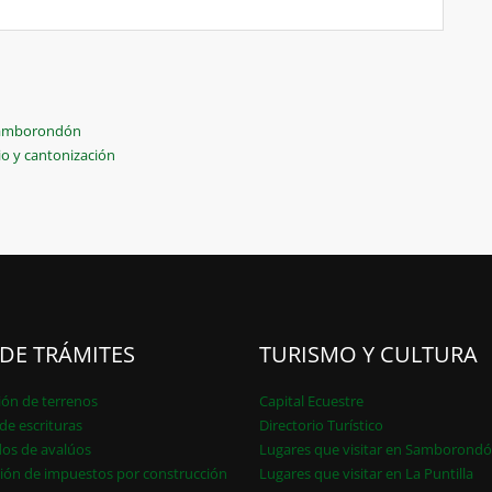
n Samborondón
o y cantonización
 DE TRÁMITES
TURISMO Y CULTURA
ión de terrenos
Capital Ecuestre
de escrituras
Directorio Turístico
dos de avalúos
Lugares que visitar en Samborond
ión de impuestos por construcción
Lugares que visitar en La Puntilla