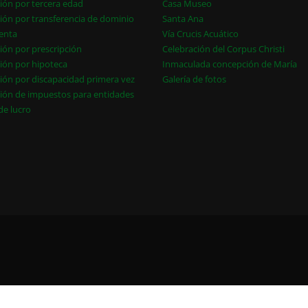
ión por tercera edad
Casa Museo
ión por transferencia de dominio
Santa Ana
enta
Vía Crucis Acuático
ión por prescripción
Celebración del Corpus Christi
ión por hipoteca
Inmaculada concepción de María
ión por discapacidad primera vez
Galería de fotos
ión de impuestos para entidades
 de lucro