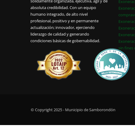
sólidamente organizada, ejecutiva, ágil y de
Exonerac
absoluta credibilidad. Con un equipo
Exonerac
humano integrado, de alto nivel
comprav
profesional, positivo y en permanente
Exonerac
actualización; innovador, ejerciendo
Exonerac
liderazgo de calidad y generando
Exonerac
condiciones básicas de gobernabilidad.
Exonerac
sin fines
© Copyright 2025 - Municipio de Samborondón