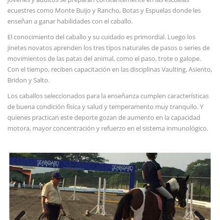
ecuestres como Monte Buijo y Rancho, Botas y Espuelas donde les
enseñan a ganar habilidades con el caballo.
El conocimiento del caballo y su cuidado es primordial. Luego los
jinetes novatos aprenden los tres tipos naturales de pasos o series de
movimientos de las patas del animal, como el paso, trote o galope.
Con el tiempo, reciben capacitación en las disciplinas Vaulting, Asiento,
Bridon y Salto.
Los caballos seleccionados para la enseñanza cumplen características
de buena condición física y salud y temperamento muy tranquilo. Y
quienes practican este deporte gozan de aumento en la capacidad
motora, mayor concentración y refuerzo en el sistema inmunológico.