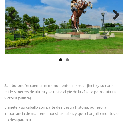
Previous
Next
Samborondón cuenta un monumento alusivo al jinete y su corcel
mide 8 metros de altura y se ubica al pie de la vía a la parroquia La
Victoria (Salitre).
El jinete y su caballo son parte de nuestra historia, por eso la
importancia de mantener nuestras raíces y que el orgullo montuvio
no desaparezca.