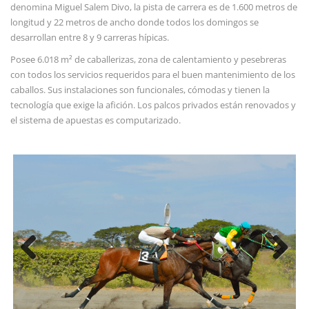
denomina Miguel Salem Divo, la pista de carrera es de 1.600 metros de
longitud y 22 metros de ancho donde todos los domingos se
desarrollan entre 8 y 9 carreras hípicas.
Posee 6.018 m² de caballerizas, zona de calentamiento y pesebreras
con todos los servicios requeridos para el buen mantenimiento de los
caballos. Sus instalaciones son funcionales, cómodas y tienen la
tecnología que exige la afición. Los palcos privados están renovados y
el sistema de apuestas es computarizado.
Previous
Next