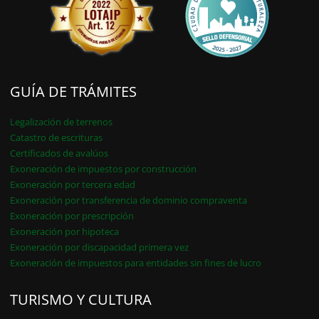
GUÍA DE TRÁMITES
Legalización de terrenos
Catastro de escrituras
Certificados de avalúos
Exoneración de impuestos por construcción
Exoneración por tercera edad
Exoneración por transferencia de dominio compraventa
Exoneración por prescripción
Exoneración por hipoteca
Exoneración por discapacidad primera vez
Exoneración de impuestos para entidades sin fines de lucro
TURISMO Y CULTURA