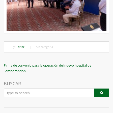
By:
Editor
|
Sin categoría
Navegación
Previous
Firma de convenio para la operación del nuevo hospital de
Post
Samborondón
de
entradas
BUSCAR