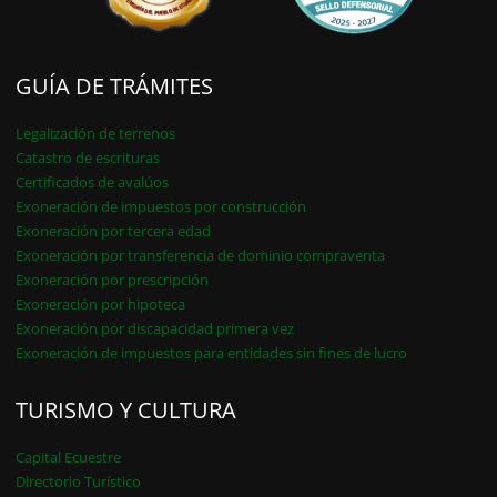
GUÍA DE TRÁMITES
Legalización de terrenos
Catastro de escrituras
Certificados de avalúos
Exoneración de impuestos por construcción
Exoneración por tercera edad
Exoneración por transferencia de dominio compraventa
Exoneración por prescripción
Exoneración por hipoteca
Exoneración por discapacidad primera vez
Exoneración de impuestos para entidades sin fines de lucro
TURISMO Y CULTURA
Capital Ecuestre
Directorio Turístico