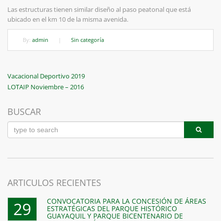
Las estructuras tienen similar diseño al paso peatonal que está
ubicado en el km 10 de la misma avenida.
By:
admin
|
Sin categoría
Navegación
Previous
Vacacional Deportivo 2019
Post
Next
LOTAIP Noviembre – 2016
de
Post
entradas
BUSCAR
ARTICULOS RECIENTES
CONVOCATORIA PARA LA CONCESIÓN DE ÁREAS
29
ESTRATÉGICAS DEL PARQUE HISTÓRICO
GUAYAQUIL Y PARQUE BICENTENARIO DE