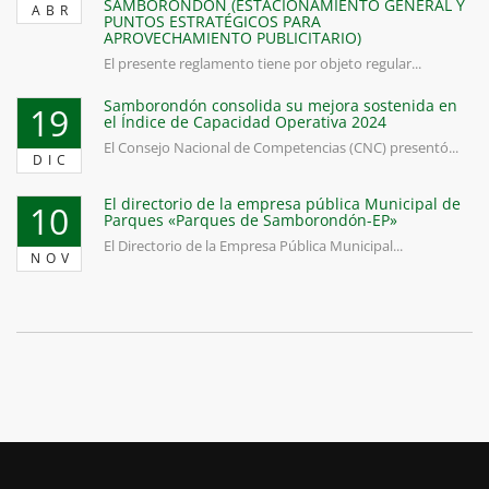
SAMBORONDÓN (ESTACIONAMIENTO GENERAL Y
ABR
PUNTOS ESTRATÉGICOS PARA
APROVECHAMIENTO PUBLICITARIO)
El presente reglamento tiene por objeto regular...
Samborondón consolida su mejora sostenida en
19
el Índice de Capacidad Operativa 2024
El Consejo Nacional de Competencias (CNC) presentó...
DIC
El directorio de la empresa pública Municipal de
10
Parques «Parques de Samborondón-EP»
El Directorio de la Empresa Pública Municipal...
NOV