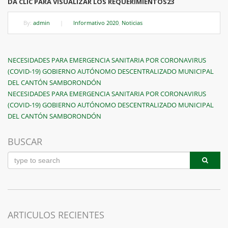
DA CLIC PARA VISUALIZAR LOS REQUERIMIENTOS23
By:
admin
|
Informativo 2020
,
Noticias
Navegación
Previous
NECESIDADES PARA EMERGENCIA SANITARIA POR CORONAVIRUS
Post
(COVID-19) GOBIERNO AUTÓNOMO DESCENTRALIZADO MUNICIPAL
de
DEL CANTÓN SAMBORONDÓN
entradas
Next
NECESIDADES PARA EMERGENCIA SANITARIA POR CORONAVIRUS
Post
(COVID-19) GOBIERNO AUTÓNOMO DESCENTRALIZADO MUNICIPAL
DEL CANTÓN SAMBORONDÓN
BUSCAR
ARTICULOS RECIENTES