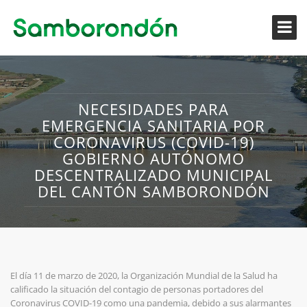
NECESIDADES PARA
EMERGENCIA SANITARIA POR
CORONAVIRUS (COVID-19)
GOBIERNO AUTÓNOMO
DESCENTRALIZADO MUNICIPAL
DEL CANTÓN SAMBORONDÓN
El día 11 de marzo de 2020, la Organización Mundial de la Salud ha
calificado la situación del contagio de personas portadores del
Coronavirus COVID-19 como una pandemia, debido a sus alarmantes