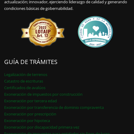
actualización; innovador, ejerciendo liderazgo de calidad y generando
condiciones básicas de gobernabilidad.
GUÍA DE TRÁMITES
Legalización de terrenos
Catastro de escrituras
Certificados de avalúos
Exoneración de impuestos por construcción
Exoneración por tercera edad
Exoneración por transferencia de dominio compraventa
Exoneración por prescripción
Exoneración por hipoteca
Exoneración por discapacidad primera vez
Exoneración de impuestos para entidades sin fines de lucro