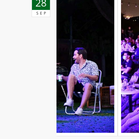
28
SEP