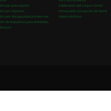
enta
Vía Crucis Acuático
ión por prescripción
Celebración del Corpus Christi
ión por hipoteca
Inmaculada concepción de María
ión por discapacidad primera vez
Galería de fotos
ión de impuestos para entidades
 de lucro