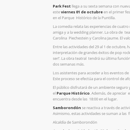
Park Fest
llega a su sexta semana con nuev
este
viernes 01 de octubre
en el primer fes
en el Parque Histórico de la Puntilla.
La comedia relata las experiencias de cuatr
amiga y a la wedding planner. La obra de te
Carolina
Piechestein
y Carolina Jaume. El val
Entre las actividades del 29 al 1 de octubre,
interpretación de grandes éxitos de pop roc
ser!
‘.
La obra teatral tendrá su última funció
dos semanas más.
Los asistentes para acceder a los eventos de
Este proceso se efectúa para el control de a
El público disfrutará de un ambiente seguro 
el
Parque Histórico
. Además, de apreciar 
encuentra desde las 18:00 en el lugar.
Samborondón
se reactiva a través de acti
Asimismo, estas actividades se suman a las f
Alcaldía de Samborondón