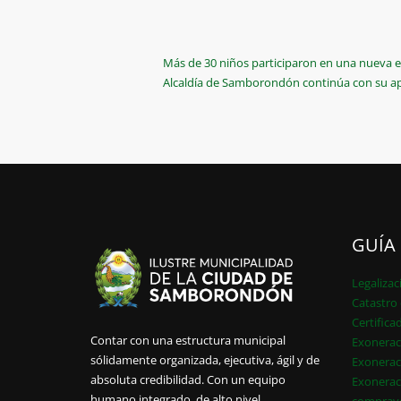
Navegación
Previous
Más de 30 niños participaron en una nueva 
Post
Next
Alcaldía de Samborondón continúa con su apo
de
Post
entradas
GUÍA
Legalizac
Catastro 
Certifica
Contar con una estructura municipal
Exonerac
sólidamente organizada, ejecutiva, ágil y de
Exonerac
absoluta credibilidad. Con un equipo
Exonerac
humano integrado, de alto nivel