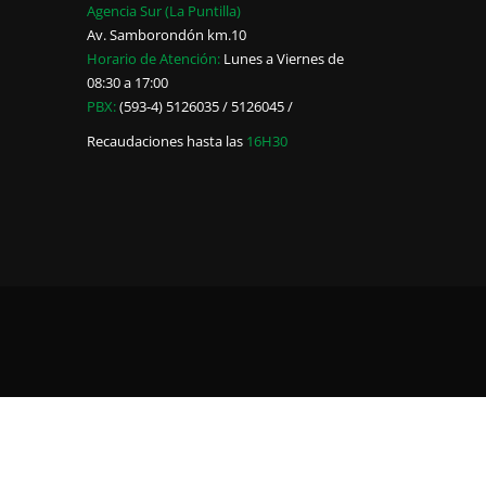
Agencia Sur (La Puntilla)
Av. Samborondón km.10
Horario de Atención:
Lunes a Viernes de
08:30 a 17:00
PBX:
(593-4) 5126035 / 5126045 /
Recaudaciones hasta las
16H30