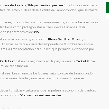
a
obra de teatro,
‘!Mujer tenías que ser!
‘
. La función
se estrena
tival de arte y cultura de la Alcaldía de Samborondón, que se realiza
o mujeres, que involucra a una comprometida, a su madre, a su mejor
atro tiene como protagonistas a
Itzel Cuevas
,
Luciana Grassi,
or de las entradas es de
$15
.
 habrá música en vivo gratuita con
Blues Brother Music
y su
k. Además se dará el cierre de temporada de
‘!
Hombre tenías que
n tras
la gran aceptación del público, que permitió
extenderse por
Park Fest
deben de registrarse en la página web de
TicketShow
.
foro de cada función.
y al aire libre en uno de los lugares más icónicos de Samborondón,
exposiciones de arte y una feria de emprendimiento que se
vidades turísticas y culturales que impulsen la economía del cantón.
iestas por los
66 años de cantonización
.