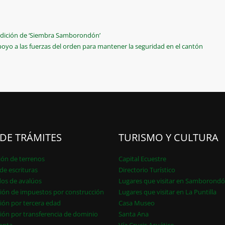
edición de ‘Siembra Samborondón’
yo a las fuerzas del orden para mantener la seguridad en el cantón
 DE TRÁMITES
TURISMO Y CULTURA
ión de terrenos
Capital Ecuestre
de escrituras
Directorio Turístico
dos de avalúos
Lugares que visitar en Samborond
ión de impuestos por construcción
Lugares que visitar en La Puntilla
ión por tercera edad
Casa Museo
ión por transferencia de dominio
Santa Ana