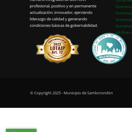
comprav
profesional, positivo y en permanente
Exonerac
actualización; innovador, ejerciendo
Exonerac
liderazgo de calidad y generando
Exonerac
condiciones básicas de gobernabilidad.
Exonerac
sin fines
© Copyright 2025 - Municipio de Samborondón