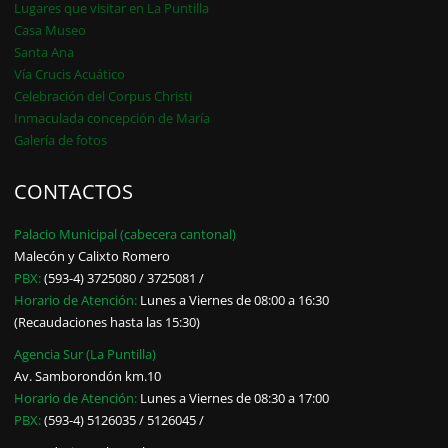
Lugares que visitar en La Puntilla
Casa Museo
Santa Ana
Vía Crucis Acuático
Celebración del Corpus Christi
Inmaculada concepción de María
Galería de fotos
CONTACTOS
Palacio Municipal (cabecera cantonal)
Malecón y Calixto Romero
PBX:
(593-4) 3725080 / 3725081 /
Horario de Atención:
Lunes a Viernes de 08:00 a 16:30
(Recaudaciones hasta las 15:30)
Agencia Sur (La Puntilla)
Av. Samborondón km.10
Horario de Atención:
Lunes a Viernes de 08:30 a 17:00
PBX:
(593-4) 5126035 / 5126045 /