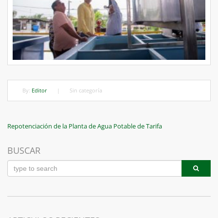
By:
Editor
|
Sin categoría
Navegación
Previous
Repotenciación de la Planta de Agua Potable de Tarifa
Post
de
BUSCAR
entradas