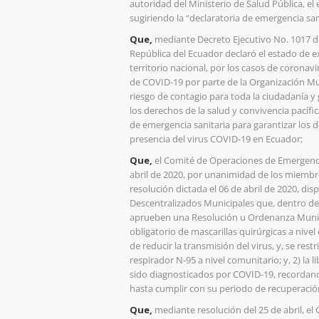
autoridad del Ministerio de Salud Pública, el
sugiriendo la “declaratoria de emergencia sa
Que,
mediante Decreto Ejecutivo No. 1017 de
República del Ecuador declaró el estado de e
territorio nacional, por los casos de corona
de COVID-19 por parte de la Organización Mu
riesgo de contagio para toda la ciudadanía y
los derechos de la salud y convivencia pacífica
de emergencia sanitaria para garantizar los 
presencia del virus COVID-19 en Ecuador;
Que,
el Comité de Operaciones de Emergenci
abril de 2020, por unanimidad de los miembro
resolución dictada el 06 de abril de 2020, 
Descentralizados Municipales que, dentro d
aprueben una Resolución u Ordenanza Municip
obligatorio de mascarillas quirúrgicas a nivel
de reducir la transmisión del virus, y, se restri
respirador N-95 a nivel comunitario; y, 2) la 
sido diagnosticados por COVID-19, recordando
hasta cumplir con su periodo de recuperació
Que,
mediante resolución del 25 de abril, e