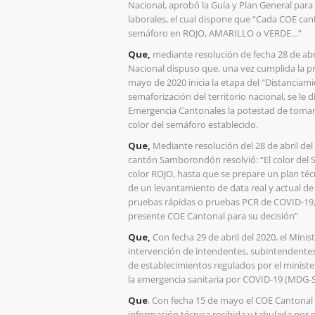
Nacional, aprobó la Guía y Plan General para 
laborales, el cual dispone que “Cada COE cant
semáforo en ROJO, AMARILLO o VERDE…”
Que,
mediante resolución de fecha 28 de abr
Nacional dispuso que, una vez cumplida la pri
mayo de 2020 inicia la etapa del “Distanciam
semaforización del territorio nacional, se le
Emergencia Cantonales la potestad de tomar
color del semáforo establecido.
Que,
Mediante resolución del 28 de abril de
cantón Samborondón resolvió: “El color de
color ROJO, hasta que se prepare un plan téc
de un levantamiento de data real y actual de 
pruebas rápidas o pruebas PCR de COVID-19, 
presente COE Cantonal para su decisión”
Que,
Con fecha 29 de abril del 2020, el Minis
intervención de intendentes, subintendentes 
de establecimientos regulados por el ministe
la emergencia sanitaria por COVID-19 (MDG
Que
, Con fecha 15 de mayo el COE Cantona
información técnica recibida y tabulada por 