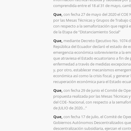
comprendida entre el 18 al 31 de mayo, ca
Que,
con fecha 27 de mayo del 2020 el COE N
por las Mesas Técnicas y Grupos de Trabajo q
con respecto a la semaforización que regirá e
de la Etapa de “Distanciamiento Social”
Que,
mediante Decreto Ejecutivo No. 1074 del
República del Ecuador declaró el estado de ex
emergencia económica sobreviviente a la eme
que atraviesa el Estado ecuatoriano a fin de p
enfermedad a través de medidas excepcionale
y, por otro, establecer mecanismos emergent
económica así como la crisis fiscal, y generar
recuperación económica para el Estado ecua
Que,
con fecha 29 de junio el Comité de Op
propuesta realizada por las Mesas Técnicas y
del COE- Nacional, con respecto a la semafori
de JULIO de 2020…”
Que,
con fecha 17 de julio, el Comité de Ope
Gobiernos Autónomos Descentralizados que, e
descentralización subsidiaria, ejerzan el cont