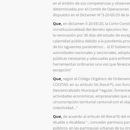
en el ámbito de sus competencias y observen 
determinadas por el Comité de Operaciones 
dispuesto en el Dictamen N°3-20-EE/20 de la 
Que,
en dictamen 5-20-EE/20, la Corte Const
constitucionalidad del decreto ejecutivo No.
la renovación por 30 días del estado de excep
calamidad pública debido a la pandemia pro
de los siguientes parámetros:… ii) El Gobier
autoridades nacionales y seccionales, adopta
públicas necesarias y adecuadas para enfrenta
herramientas ordinarias una vez que fenezca
excepción”
Que,
según el Código Orgánico de Ordenamie
COOTAD, en su artículo 54, literal P), son f
Descentralizado Municipal “regular, fomentar, 
actividades económicas, empresariales que se
circunscripción territorial cantonal con el ob
colectividad…”
Que,
de acuerdo al artículo 60 literal R) de
Alcalde o Alcaldesa “…conceder permisos par
públicos, en las parroquias urbanas de su cir