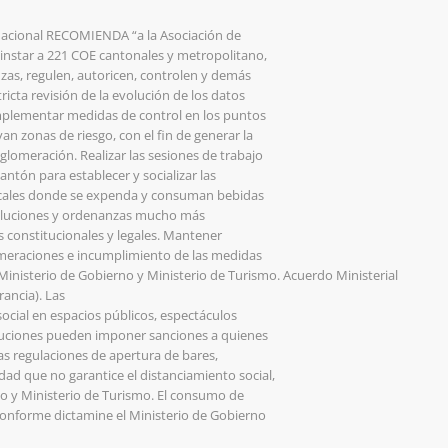
 Nacional RECOMIENDA “a la Asociación de
instar a 221 COE cantonales y metropolitano,
nzas, regulen, autoricen, controlen y demás
cta revisión de la evolución de los datos
mplementar medidas de control en los puntos
n zonas de riesgo, con el fin de generar la
aglomeración. Realizar las sesiones de trabajo
antón para establecer y socializar las
locales donde se expenda y consuman bebidas
esoluciones y ordenanzas mucho más
s constitucionales y legales. Mantener
lomeraciones e incumplimiento de las medidas
inisterio de Gobierno y Ministerio de Turismo. Acuerdo Ministerial
rancia). Las
ocial en espacios públicos, espectáculos
ibuciones pueden imponer sanciones a quienes
as regulaciones de apertura de bares,
idad que no garantice el distanciamiento social,
no y Ministerio de Turismo. El consumo de
conforme dictamine el Ministerio de Gobierno