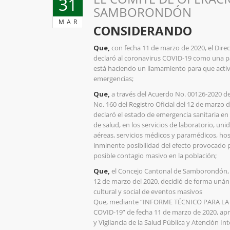
31
SAMBORONDÓN
MAR
CONSIDERANDO
Que,
con fecha 11 de marzo de 2020, el Direc
declaró al coronavirus COVID-19 como una p
está haciendo un llamamiento para que acti
emergencias;
Que,
a través del Acuerdo No. 00126-2020 d
No. 160 del Registro Oficial del 12 de marzo 
declaró el estado de emergencia sanitaria en
de salud, en los servicios de laboratorio, un
aéreas, servicios médicos y paramédicos, hosp
inminente posibilidad del efecto provocado 
posible contagio masivo en la población;
Que,
el Concejo Cantonal de Samborondón, e
12 de marzo del 2020, decidió de forma uná
cultural y social de eventos masivos
Que, mediante “INFORME TÉCNICO PARA L
COVID-19” de fecha 11 de marzo de 2020, ap
y Vigilancia de la Salud Pública y Atención In