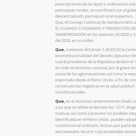
prescripciones de las leyes y ordenanzas sob
parroquias rurales, se coordinará con el go
descentralizado parroquial rural respectivo…
Que, el Concejo Cantonal de Samborondón
EL CUIDADO CIUDADANO Y PREVENCIÓN DEL
SAMBORONDÓN en las sesiones 32/2020 y 33/
del 2020, en su orden.
Que,
mediante dictamen 7-20-EE/20 la Corte 
inconstitucionalidad del Decreto Ejecutivo Nr
cual el presidente de la República declaró el
en todo el territorio nacional, por el grave i
causa de las aglomeraciones así como la exp
importada desde el Reino Unido, a fin de con
consecuencias negativas en la salud pública”
constitucionales.
Que,
en el dictamen anteriormente citado, l
a las que se refiere el decreto No. 1217, diri
masivas así como a prevenir los posibles rie
identificada en el Reino Unido, pueden adopt
constitucional ordinario, incluso por parte d
sea necesario recurrir a las potestades extra