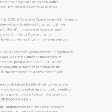
el retorno progresivo de las actividades
onal resolverá si el 4 de mayo inicia su
il del 2020, el Comité de Operaciones de Emergencia
mera etapa de aislamiento, a partir del 4 de
iento Social”, misma que se basará en una
 dio a los Comités de Operaciones de
 la decisión de modificar o mantenerse en un
l 2020, el Comité de Operaciones de Emergencia del
l SEMÁFORO en el Cantón se mantendrá en
nico para pasar al color AMARILLO, a base
contagiados a través de la realización de
lo cual será sometido a consideración del
terio de Gobierno Expidió el Instructivo para la
y comisarios de policía en el control preventivo
rio de gobierno durante la semaforización de
-SOP-DCOP-MP-02-01)
l de Samborondón resolvió: Considerando la
parte del COE Cantonal, para la semana