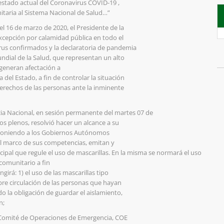
 estado actual del Coronavirus COVID-19 ,
nitaria al Sistema Nacional de Salud…”
l 16 de marzo de 2020, el Presidente de la
xcepción por calamidad pública en todo el
virus confirmados y la declaratoria de pandemia
ndial de la Salud, que representan un alto
 generan afectación a
 del Estado, a fin de controlar la situación
derechos de las personas ante la inminente
a Nacional, en sesión permanente del martes 07 de
s plenos, resolvió hacer un alcance a su
disponiendo a los Gobiernos Autónomos
el marco de sus competencias, emitan y
al que regule el uso de mascarillas. En la misma se normará el uso
 comunitario a fin
ngirá: 1) el uso de las mascarillas tipo
libre circulación de las personas que hayan
 la obligación de guardar el aislamiento,
n;
l Comité de Operaciones de Emergencia, COE