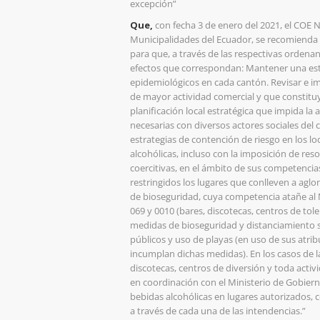
excepción”
Que,
con fecha 3 de enero del 2021, el COE
Municipalidades del Ecuador, se recomienda 
para que, a través de las respectivas ordena
efectos que correspondan: Mantener una estri
epidemiológicos en cada cantón. Revisar e i
de mayor actividad comercial y que constituya
planificación local estratégica que impida la 
necesarias con diversos actores sociales del c
estrategias de contención de riesgo en los 
alcohólicas, incluso con la imposición de r
coercitivas, en el ámbito de sus competencia
restringidos los lugares que conlleven a ag
de bioseguridad, cuya competencia atañe al M
069 y 0010 (bares, discotecas, centros de tole
medidas de bioseguridad y distanciamiento s
públicos y uso de playas (en uso de sus atr
incumplan dichas medidas). En los casos de l
discotecas, centros de diversión y toda activ
en coordinación con el Ministerio de Gobier
bebidas alcohólicas en lugares autorizados, 
a través de cada una de las intendencias.”