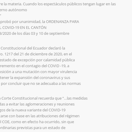
re la materia. Cuando los espectáculos públicos tengan lugar en las
bierno autónomo
”
 aprobó por unanimidad, la ORDENANZA PARA
 COVID-19 EN EL CANTÓN
2020 de los días 03 y 10 de septiembre
Constitucional del Ecuador declaró la
o. 1217 del 21 de diciembre de 2020, en el
 “estado de excepción por calamidad pública
ncremento en el contagio del COVID -19, a
osición a una mutación con mayor virulencia
tener la expansión del coronavirus y sus
, por concluir que no se adecuaba a las normas
a Corte Constitucional recuerda que “…las medidas
gidas a evitar las aglomeraciones y reuniones
sgos de la nueva variante del COVID-19
arse con base en las atribuciones del régimen
el COE, como en efecto ha ocurrido, sin que
ordinarias previstas para un estado de