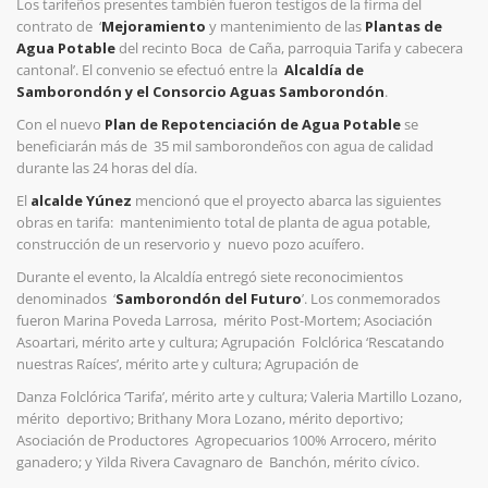
Los tarifeños presentes también fueron testigos de la firma del
contrato de ‘
Mejoramiento
y mantenimiento de las
Plantas de
Agua Potable
del recinto Boca de Caña, parroquia Tarifa y cabecera
cantonal’. El convenio se efectuó entre la
Alcaldía de
Samborondón y el Consorcio Aguas Samborondón
.
Con el nuevo
Plan de Repotenciación de Agua Potable
se
beneficiarán más de 35 mil samborondeños con agua de calidad
durante las 24 horas del día.
El
alcalde Yúnez
mencionó que el proyecto abarca las siguientes
obras en tarifa: mantenimiento total de planta de agua potable,
construcción de un reservorio y nuevo pozo acuífero.
Durante el evento, la Alcaldía entregó siete reconocimientos
denominados ‘
Samborondón del Futuro
’. Los conmemorados
fueron Marina Poveda Larrosa, mérito Post-Mortem; Asociación
Asoartari, mérito arte y cultura; Agrupación Folclórica ‘Rescatando
nuestras Raíces’, mérito arte y cultura; Agrupación de
Danza Folclórica ‘Tarifa’, mérito arte y cultura; Valeria Martillo Lozano,
mérito deportivo; Brithany Mora Lozano, mérito deportivo;
Asociación de Productores Agropecuarios 100% Arrocero, mérito
ganadero; y Yilda Rivera Cavagnaro de Banchón, mérito cívico.