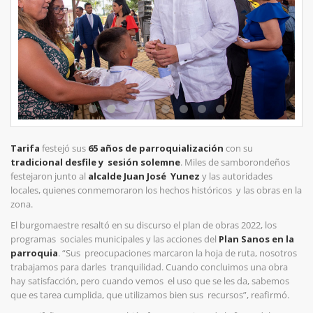
Tarifa
festejó sus
65 años de parroquialización
con su
tradicional desfile y sesión solemne
. Miles de samborondeños
festejaron junto al
alcalde Juan José Yunez
y las autoridades
locales, quienes conmemoraron los hechos históricos y las obras en la
zona.
El burgomaestre resaltó en su discurso el plan de obras 2022, los
programas sociales municipales y las acciones del
Plan Sanos en la
parroquia
. “Sus preocupaciones marcaron la hoja de ruta, nosotros
trabajamos para darles tranquilidad. Cuando concluimos una obra
hay satisfacción, pero cuando vemos el uso que se les da, sabemos
que es tarea cumplida, que utilizamos bien sus recursos”, reafirmó.