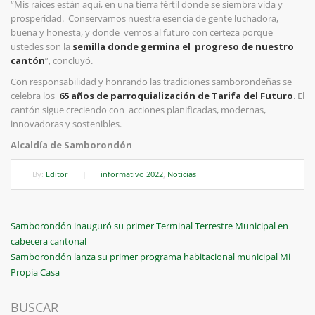
“Mis raíces están aquí, en una tierra fértil donde se siembra vida y
prosperidad. Conservamos nuestra esencia de gente luchadora,
buena y honesta, y donde vemos al futuro con certeza porque
ustedes son la
semilla donde germina el progreso de nuestro
cantón
”, concluyó.
Con responsabilidad y honrando las tradiciones samborondeñas se
celebra los
65 años de parroquialización de Tarifa del Futuro
. El
cantón sigue creciendo con acciones planificadas, modernas,
innovadoras y sostenibles.
Alcaldía de Samborondón
By:
Editor
|
informativo 2022
,
Noticias
Navegación
Previous
Samborondón inauguró su primer Terminal Terrestre Municipal en
Post
cabecera cantonal
de
Next
Samborondón lanza su primer programa habitacional municipal Mi
entradas
Post
Propia Casa
BUSCAR