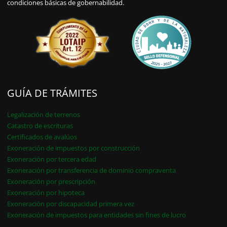
condiciones básicas de gobernabilidad.
GUÍA DE TRÁMITES
Legalización de terrenos
Catastro de escrituras
Certificados de avalúos
Exoneración de impuestos por construcción
Exoneración por tercera edad
Exoneración por transferencia de dominio compraventa
Exoneración por prescripción
Exoneración por hipoteca
Exoneración por discapacidad primera vez
Exoneración de impuestos para entidades sin fines de lucro