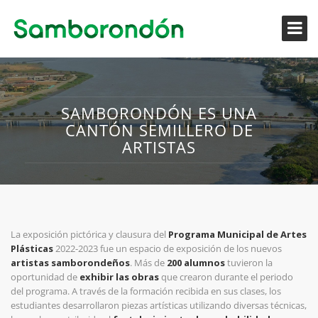
SAMBORONDÓN ES UNA
CANTÓN SEMILLERO DE
ARTISTAS
La exposición pictórica y clausura del
Programa Municipal de Artes
Plásticas
2022-2023 fue un espacio de exposición de los nuevos
artistas samborondeños
. Más de
200 alumnos
tuvieron la
oportunidad de
exhibir las obras
que crearon durante el periodo
del programa. A través de la formación recibida en sus clases, los
estudiantes desarrollaron piezas artísticas utilizando diversas técnicas,