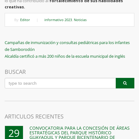
lo que ha contribuido al
fortalecimiento de sus habilidades
creativas.
By:
Editor
|
informativo 2023
,
Noticias
Navegación
Previous
Campañas de inmunización y consultas pediátricas para los infantes
Post
de Samborodón
de
Next
Alcaldía certificó a más 200 niños de la escuela municipal de inglés
entradas
Post
BUSCAR
ARTICULOS RECIENTES
CONVOCATORIA PARA LA CONCESIÓN DE ÁREAS
29
ESTRATÉGICAS DEL PARQUE HISTÓRICO
GUAYAQUIL Y PARQUE BICENTENARIO DE