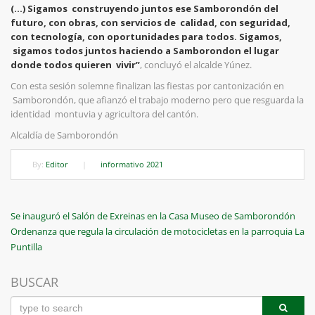
(…) Sigamos construyendo juntos ese Samborondón del
futuro, con obras, con servicios de calidad, con seguridad,
con tecnología, con oportunidades para todos. Sigamos,
sigamos todos juntos haciendo a Samborondon el lugar
donde todos quieren
vivir”
, concluyó el alcalde Yúnez.
Con esta sesión solemne finalizan las fiestas por cantonización en
Samborondón, que afianzó el trabajo moderno pero que resguarda la
identidad
montuvia y agricultora del cantón.
Alcaldía de Samborondón
By:
Editor
|
informativo 2021
Navegación
Previous
Se inauguró el Salón de Exreinas en la Casa Museo de Samborondón
Post
Next
Ordenanza que regula la circulación de motocicletas en la parroquia La
de
Post
Puntilla
entradas
BUSCAR