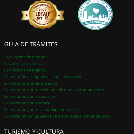
GUÍA DE TRÁMITES
Legalización de terrenos
Catastro de escrituras
Certificados de avalúos
Exoneración de impuestos por construcción
Exoneración por tercera edad
Exoneración por transferencia de dominio compraventa
Exoneración por prescripción
Exoneración por hipoteca
Exoneración por discapacidad primera vez
Exoneración de impuestos para entidades sin fines de lucro
TURISMO Y CULTURA