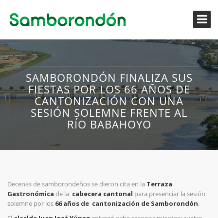
SAMBORONDÓN FINALIZA SUS
FIESTAS POR LOS 66 AÑOS DE
CANTONIZACIÓN CON UNA
SESIÓN SOLEMNE FRENTE AL
RÍO BABAHOYO
Decenas de samborondeños se dieron cita en la
Terraza
Gastronómica
de la
cabecera cantonal
para presenciar la sesión
solemne por los
66 años de cantonización de Samborondón
.
El
alcalde Juan José Yúnez
entregó ocho reconocimientos: cuatro