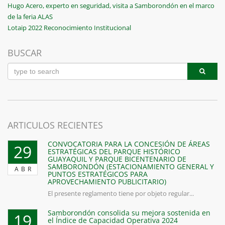
Navegación
Previous
Hugo Acero, experto en seguridad, visita a Samborondón en el marco
Post
de la feria ALAS
de
Next
Lotaip 2022 Reconocimiento Institucional
entradas
Post
BUSCAR
ARTICULOS RECIENTES
CONVOCATORIA PARA LA CONCESIÓN DE ÁREAS
29
ESTRATÉGICAS DEL PARQUE HISTÓRICO
GUAYAQUIL Y PARQUE BICENTENARIO DE
SAMBORONDÓN (ESTACIONAMIENTO GENERAL Y
ABR
PUNTOS ESTRATÉGICOS PARA
APROVECHAMIENTO PUBLICITARIO)
El presente reglamento tiene por objeto regular...
Samborondón consolida su mejora sostenida en
19
el Índice de Capacidad Operativa 2024