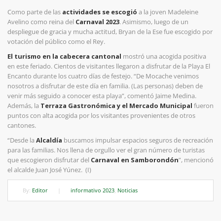
Como parte de las
actividades se escogió
a la joven Madeleine
Avelino como reina del
Carnaval 2023
. Asimismo, luego de un
despliegue de gracia y mucha actitud, Bryan de la Ese fue escogido por
votación del público como el Rey.
El turismo en la cabecera cantonal
mostró una acogida positiva
en este feriado. Cientos de visitantes llegaron a disfrutar de la Playa El
Encanto durante los cuatro días de festejo. “De Mocache venimos
nosotros a disfrutar de este día en familia. (Las personas) deben de
venir más seguido a conocer esta playa”, comentó Jaime Medina.
Además, la
Terraza Gastronómica y el Mercado Municipal
fueron
puntos con alta acogida por los visitantes provenientes de otros
cantones.
“Desde la
Alcaldía
buscamos impulsar espacios seguros de recreación
para las familias. Nos llena de orgullo ver el gran número de turistas
que escogieron disfrutar del
Carnaval en Samborondón
”, mencionó
el alcalde Juan José Yúnez. (I)
By:
Editor
|
informativo 2023
,
Noticias