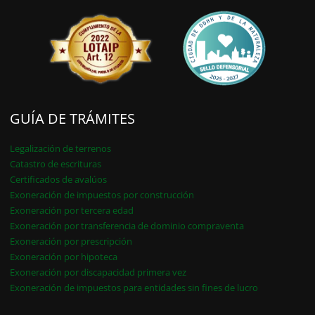
GUÍA DE TRÁMITES
Legalización de terrenos
Catastro de escrituras
Certificados de avalúos
Exoneración de impuestos por construcción
Exoneración por tercera edad
Exoneración por transferencia de dominio compraventa
Exoneración por prescripción
Exoneración por hipoteca
Exoneración por discapacidad primera vez
Exoneración de impuestos para entidades sin fines de lucro