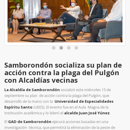
Samborondón socializa su plan de
acción contra la plaga del Pulgón
con Alcaldías vecinas
La Alcaldía de Samborondón
socializó este miércoles 15 de
septiembre su plan
de acción contra la plaga del Pulgón, que
desarrolló de la mano con la
Universidad de Especialidades
Espíritu Santo
(UEES). El evento fue en el Aula Magna de la
institución académica y lo lideró el
alcalde Juan José Yúnez
.
El
GAD de Samborondón
ejecurá acciones basadas en una
investigación
técnica, que permitirá la eliminación de la peste de