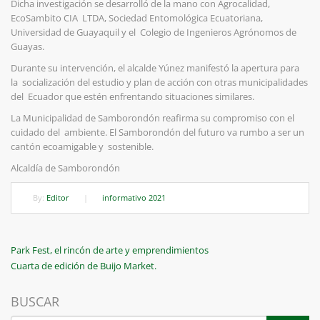
Dicha investigación se desarrolló de la mano con Agrocalidad,
EcoSambito CIA LTDA, Sociedad Entomológica Ecuatoriana,
Universidad de Guayaquil y el Colegio de Ingenieros Agrónomos de
Guayas.
Durante su intervención, el alcalde Yúnez manifestó la apertura para
la socialización del estudio y plan de acción con otras municipalidades
del Ecuador que estén enfrentando situaciones similares.
La Municipalidad de Samborondón reafirma su compromiso con el
cuidado del ambiente. El Samborondón del futuro va rumbo a ser un
cantón ecoamigable y sostenible.
Alcaldía de Samborondón
By:
Editor
|
informativo 2021
Navegación
Previous
Park Fest, el rincón de arte y emprendimientos
Post
Next
Cuarta de edición de Buijo Market.
de
Post
entradas
BUSCAR