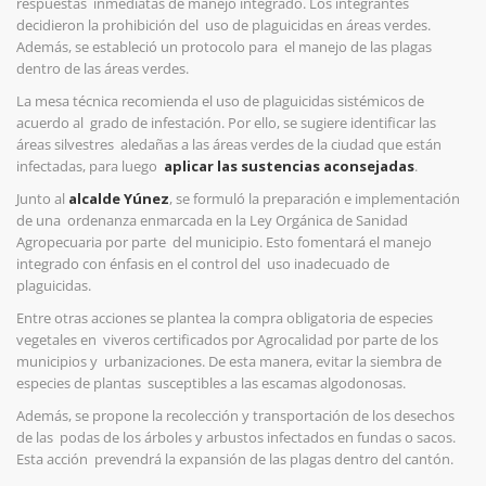
respuestas inmediatas de manejo integrado. Los integrantes
decidieron la prohibición del uso de plaguicidas en áreas verdes.
Además, se estableció un protocolo para el manejo de las plagas
dentro de las áreas verdes.
La mesa técnica recomienda el uso de plaguicidas sistémicos de
acuerdo al grado de infestación. Por ello, se sugiere identificar las
áreas silvestres aledañas a las áreas verdes de la ciudad que están
infectadas, para luego
aplicar las sustencias aconsejadas
.
Junto al
alcalde Yúnez
, se formuló la preparación e implementación
de una ordenanza enmarcada en la Ley Orgánica de Sanidad
Agropecuaria por parte del municipio. Esto fomentará el manejo
integrado con énfasis en el control del uso inadecuado de
plaguicidas.
Entre otras acciones se plantea la compra obligatoria de especies
vegetales en viveros certificados por Agrocalidad por parte de los
municipios y urbanizaciones. De esta manera, evitar la siembra de
especies de plantas susceptibles a las escamas algodonosas.
Además, se propone la recolección y transportación de los desechos
de las podas de los árboles y arbustos infectados en fundas o sacos.
Esta acción pre
vendrá
la expansión de las plagas dentro del cantón.