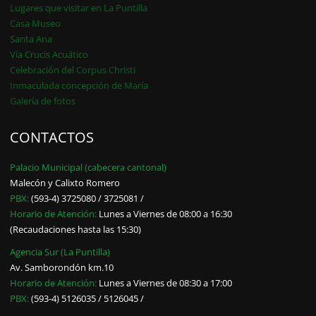
Lugares que visitar en La Puntilla
Casa Museo
Santa Ana
Vía Crucis Acuático
Celebración del Corpus Christi
Inmaculada concepción de María
Galería de fotos
CONTACTOS
Palacio Municipal (cabecera cantonal)
Malecón y Calixto Romero
PBX:
(593-4) 3725080 / 3725081 /
Horario de Atención:
Lunes a Viernes de 08:00 a 16:30
(Recaudaciones hasta las 15:30)
Agencia Sur (La Puntilla)
Av. Samborondón km.10
Horario de Atención:
Lunes a Viernes de 08:30 a 17:00
PBX:
(593-4) 5126035 / 5126045 /