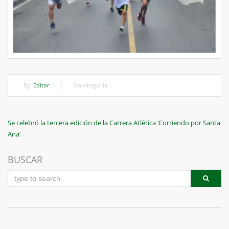
By:
Editor
|
Sin categoría
Navegación
Previous
Se celebró la tercera edición de la Carrera Atlética ‘Corriendo por Santa
Post
Ana’
de
entradas
BUSCAR