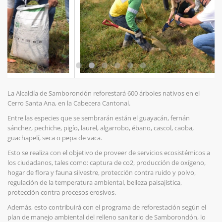
La Alcaldía de Samborondón reforestará 600 árboles nativos en el
Cerro Santa Ana, en la Cabecera Cantonal.
Entre las especies que se sembrarán están el guayacán, fernán
sánchez, pechiche, pigío, laurel, algarrobo, ébano, cascol, caoba,
guachapelí, seca o pepa de vaca.
Esto se realiza con el objetivo de proveer de servicios ecosistémicos a
los ciudadanos, tales como: captura de co2, producción de oxígeno,
hogar de flora y fauna silvestre, protección contra ruido y polvo,
regulación de la temperatura ambiental, belleza paisajística,
protección contra procesos erosivos.
Además, esto contribuirá con el programa de reforestación según el
plan de manejo ambiental del relleno sanitario de Samborondón, lo