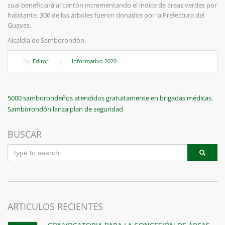
cual beneficiará al cantón incrementando el índice de áreas verdes por
habitante. 300 de los árboles fueron donados por la Prefectura del
Guayas.
Alcaldía de Samborondón.
By:
Editor
|
Informativo 2020
Navegación
Previous
5000 samborondeños atendidos gratuitamente en brigadas médicas.
Post
Next
Samborondón lanza plan de seguridad
de
Post
entradas
BUSCAR
ARTICULOS RECIENTES