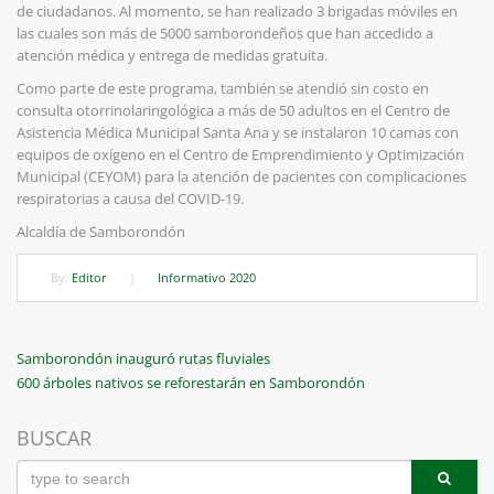
de ciudadanos. Al momento, se han realizado 3 brigadas móviles en
las cuales son más de 5000 samborondeños que han accedido a
atención médica y entrega de medidas gratuita.
Como parte de este programa, también se atendió sin costo en
consulta otorrinolaringológica a más de 50 adultos en el Centro de
Asistencia Médica Municipal Santa Ana y se instalaron 10 camas con
equipos de oxígeno en el Centro de Emprendimiento y Optimización
Municipal (CEYOM) para la atención de pacientes con complicaciones
respiratorias a causa del COVID-19.
Alcaldía de Samborondón
By:
Editor
|
Informativo 2020
Navegación
Previous
Samborondón inauguró rutas fluviales
Post
Next
600 árboles nativos se reforestarán en Samborondón
de
Post
entradas
BUSCAR