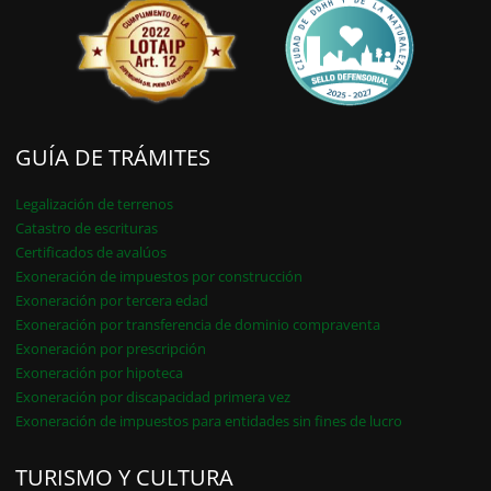
GUÍA DE TRÁMITES
Legalización de terrenos
Catastro de escrituras
Certificados de avalúos
Exoneración de impuestos por construcción
Exoneración por tercera edad
Exoneración por transferencia de dominio compraventa
Exoneración por prescripción
Exoneración por hipoteca
Exoneración por discapacidad primera vez
Exoneración de impuestos para entidades sin fines de lucro
TURISMO Y CULTURA