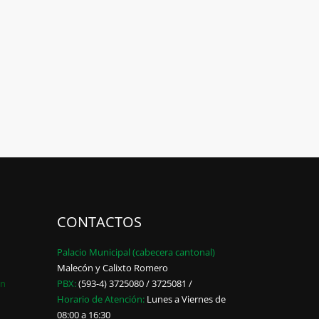
CONTACTOS
Palacio Municipal (cabecera cantonal)
Malecón y Calixto Romero
ón
PBX:
(593-4) 3725080 / 3725081 /
Horario de Atención:
Lunes a Viernes de
08:00 a 16:30