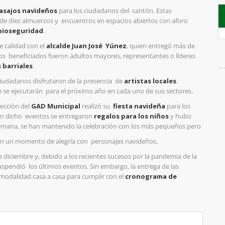
asajos navideños
para los ciudadanos del
cantón. Estas
 de diez almuerzos y
encuentros en espacios abiertos con aforo
bioseguridad
.
e calidad con el
alcalde Juan José
Yúnez
, quien entregó más de
Los
beneficiados fueron adultos mayores, representantes o líderes
 barriales
.
ciudadanos disfrutaron de la presencia
de
artistas locales
.
 se ejecutarán
para el próximo año en cada uno de sus sectores.
rección del
GAD Municipal
realizó su
fiesta navideña
para los
En dicho
eventos se entregaron
regalos para los niños
y hubo
semana, se han mantenido la celebración con los más pequeños pero
ron un momento de alegría con
personajes navideños.
e diciembre y, debido a los recientes
sucesos por la pandemia de la
uspendió
los últimos eventos. Sin embargo, la entrega de las
modalidad casa a casa para cumplir con el
cronograma de