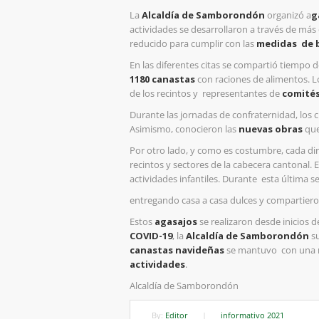
La
Alcaldía de Samborondón
organizó a
g
actividades se desarrollaron a través de más
reducido para cumplir con las
medidas
de 
En las diferentes citas se compartió tiempo d
1180 canastas
con raciones de alimentos. 
de los recintos y
representantes de
comités
Durante las jornadas de confraternidad, los 
Asimismo, conocieron las
nuevas obras
que
Por otro lado, y como es costumbre, cada di
recintos y sectores de la cabecera cantonal. 
actividades infantiles. Durante
esta última 
entregando casa a casa dulces y compartie
Estos
agasajos
se realizaron desde inicios d
COVID-19
, la
Alcaldía de Samborondón
s
canastas navideñas
se mantuvo
con una 
actividades
.
Alcaldía de Samborondón
By:
Editor
|
informativo 2021