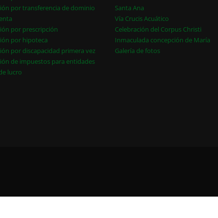
ión por transferencia de dominio
Santa Ana
enta
Vía Crucis Acuático
ión por prescripción
Celebración del Corpus Christi
ión por hipoteca
Inmaculada concepción de María
ión por discapacidad primera vez
Galería de fotos
ión de impuestos para entidades
 de lucro