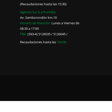
(Recaudaciones hasta las 15:30)
Agencia Sur (La Puntilla)
Av. Samborondón km.10
Horario de Atención:
Lunes a Viernes de
08:30 a 17:00
PBX:
(593-4) 5126035 / 5126045 /
Recaudaciones hasta las
16H30