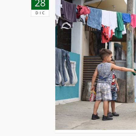
28
DIC