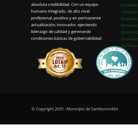
absoluta credibilidad. Con un equipo
Exonerac
humano integrado, de alto nivel
comprav
profesional, positivo y en permanente
Exonerac
actualización; innovador, ejerciendo
Exonerac
liderazgo de calidad y generando
Exonerac
condiciones básicas de gobernabilidad.
Exonerac
sin fines
© Copyright 2025 - Municipio de Samborondón