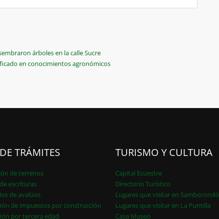
sembraron árboles en la calle Sucre
ificado en conocimientos agronómicos
 DE TRÁMITES
TURISMO Y CULTURA
ión de terrenos
Capital Ecuestre
de escrituras
Directorio Turístico
dos de avalúos
Lugares que visitar en Samborond
ión de impuestos por construcción
Lugares que visitar en La Puntilla
ión por tercera edad
Casa Museo