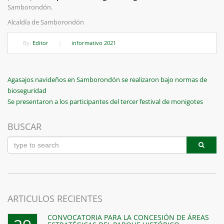
Samborondón.
Alcaldía de Samborondón
By:
Editor
|
informativo 2021
Navegación
Previous
Agasajos navideños en Samborondón se realizaron bajo normas de
Post
bioseguridad
de
Next
Se presentaron a los participantes del tercer festival de monigotes
entradas
Post
BUSCAR
ARTICULOS RECIENTES
CONVOCATORIA PARA LA CONCESIÓN DE ÁREAS