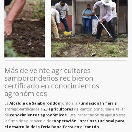
Más de veinte agricultores
samborondeños recibieron
certificado en conocimientos
agronómicos
La
Alcaldía de Samborondón
junto a la
Fundación In Terris
entregó certificados a
25 agricultores
del cantón por cursar el taller
de
conocimientos agronómicos
. Esta
capacitación se ejecutó tras
la firma de un convenio de c
ooperación
interinstitucional para
el desarrollo de la feria Bona Terra en el cantón
.