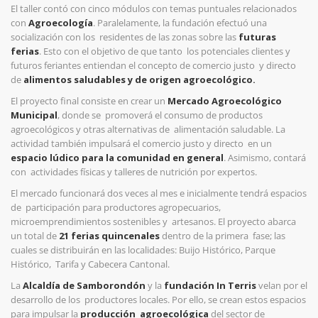
El taller contó con cinco módulos con temas puntuales relacionados
con
Agroecología
. Paralelamente, la fundación efectuó una
socialización con los
residentes de las zonas sobre las
futuras
ferias
. Esto con el objetivo de que tanto
los potenciales clientes y
futuros feriantes entiendan el concepto de comercio justo
y directo
de
alimentos saludables y de origen agroecológico.
El proyecto final consiste en crear un
Mercado Agroecológico
Municipal
, donde se promoverá el consumo de productos
agroecológicos y otras alternativas de alimentación saludable. La
actividad también impulsará el comercio justo y directo en un
espacio lúdico para la comunidad en general
. Asimismo, contará
con actividades físicas y talleres de nutrición por expertos.
El mercado funcionará dos veces al mes e inicialmente tendrá espacios
de participación para productores agropecuarios,
microemprendimientos sostenibles y artesanos. El proyecto abarca
un total de
21 ferias quincenales
dentro de la primera fase; las
cuales se distribuirán en las localidades: Buijo Histórico, Parque
Histórico, Tarifa y Cabecera Cantonal.
La
Alcaldía de Samborondón
y la
fundación In Terris
velan por el
desarrollo de los productores locales. Por ello, se crean estos espacios
para impulsar la
producción agroecológica
del sector de