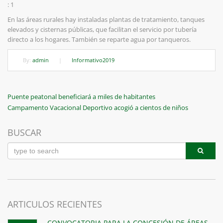
: 1
En las áreas rurales hay instaladas plantas de tratamiento, tanques
elevados y cisternas públicas, que facilitan el servicio por tubería
directo a los hogares. También se reparte agua por tanqueros.
By:
admin
|
Informativo2019
Navegación
Previous
Puente peatonal beneficiará a miles de habitantes
Post
Next
Campamento Vacacional Deportivo acogió a cientos de niños
de
Post
entradas
BUSCAR
ARTICULOS RECIENTES
CONVOCATORIA PARA LA CONCESIÓN DE ÁREAS