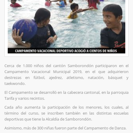
Cerca de 1.000 niños del cantón Samborondón participaron en el
Campamento Vacacional Municipal 2019, en el que adquirieron
destrezas en fútbol, ajedrez, atletismo, natación, básquet y
taekwondo.
El Campamento se desarrolló en la cabecera cantonal, en la parroquia
Tarifa y varios recintos.
Cada año aumenta la participación de los menores, los cuales, al
término del curso, se inscriben también en las distintas escuelas
deportivas que tiene la Alcaldía de Samborondón.
Asimismo, más de 300 niñas fueron parte del Campamento de Danza.