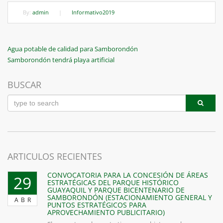
By:
admin
|
Informativo2019
Navegación
Previous
Agua potable de calidad para Samborondón
Post
Next
Samborondón tendrá playa artificial
de
Post
entradas
BUSCAR
ARTICULOS RECIENTES
CONVOCATORIA PARA LA CONCESIÓN DE ÁREAS
29
ESTRATÉGICAS DEL PARQUE HISTÓRICO
GUAYAQUIL Y PARQUE BICENTENARIO DE
SAMBORONDÓN (ESTACIONAMIENTO GENERAL Y
ABR
PUNTOS ESTRATÉGICOS PARA
APROVECHAMIENTO PUBLICITARIO)