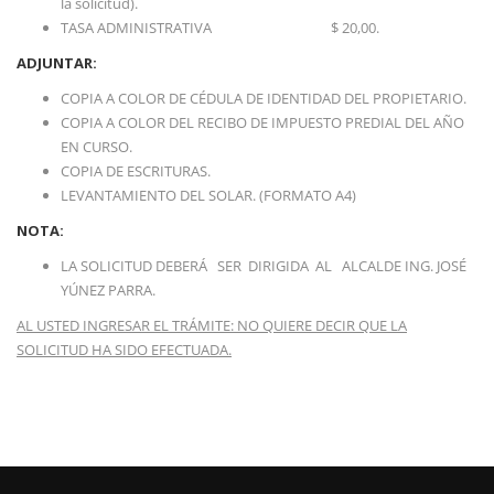
la solicitud).
TASA ADMINISTRATIVA $ 20,00.
ADJUNTAR:
COPIA A COLOR DE CÉDULA DE IDENTIDAD DEL PROPIETARIO.
COPIA A COLOR DEL RECIBO DE IMPUESTO PREDIAL DEL AÑO
EN CURSO.
COPIA DE ESCRITURAS.
LEVANTAMIENTO DEL SOLAR. (FORMATO A4)
NOTA:
LA SOLICITUD DEBERÁ SER DIRIGIDA AL ALCALDE ING. JOSÉ
YÚNEZ PARRA.
AL USTED INGRESAR EL TRÁMITE: NO QUIERE DECIR QUE LA
SOLICITUD HA SIDO EFECTUADA.