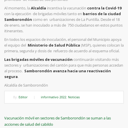
Al momento, la
Alcaldía
incentiva la vacunación
contra la Covid-19
con la ejecución de brigadas móviles tanto en
barrios de la ciudad
Samborondón
como en urbanizaciones de La Puntilla. Desde el 18
de enero, se han inoculado a más de 750 ciudadanos en estos puntos
itinerantes.
En todos los espacios de inoculación, el personal del Municipio apoya
el equipo del
Ministerio de Salud Pública
(MSP), quienes colocan la
primera, segunda y dosis de refuerzo de acuerdo al esquema oficial.
Las brigadas móviles de vacunación
continuarán visitando más
sectores y urbanizaciones del cantón para que más personas accedan
al proceso.
Samborondón avanza hacia una reactivación
segura
.
Alcaldía de Samborondón
By:
Editor
|
informativo 2022
,
Noticias
Navegación
Previous
Vacunación móvil en sectores de Samborondón se suman a las
Post
acciones de salud del cabildo