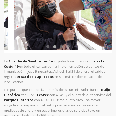
La
Alcaldía de Samborondón
impulsa la vacunación
contra la
Covid-19
en todo el cantón con la implementación de puntos de
inmunización fijos e itinerantes. Así, del 3 al 31 de enero, el cabildo
registra
20 865 dosis aplicadas
en sus más de diez espacios de
inoculcación.
Los puntos que contabilizaron más dosis suministradas fueron
Buijo
Histórico
con 5 220,
Ecotec
con 4 341, y el punto de autoservicio del
Parque Histórico
con 4 337. El último punto tuvo una mayor
acogida en comparación al resto, pues su atención se inició a
mediados de enero y en sus primeros días de servicios tuvo un
promedio de visitas de 300 personas.