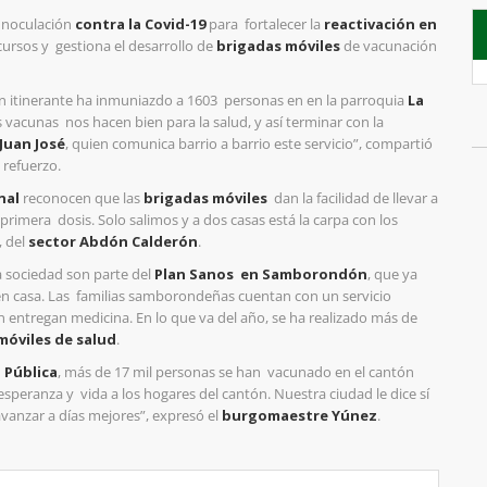
nnoculación
contra la Covid-19
para fortalecer la
reactivación en
ecursos y gestiona el desarrollo de
brigadas móviles
de vacunación
ión itinerante ha inmuniazdo a 1603 personas en en la parroquia
La
as vacunas nos hacen bien para la salud, y así terminar con la
 Juan José
, quien comunica barrio a barrio este servicio”, compartió
e refuerzo.
nal
reconocen que las
brigadas móviles
dan la facilidad de llevar a
a primera dosis. Solo salimos y a dos casas está la carpa con los
, del
sector Abdón Calderón
.
a sociedad son parte del
Plan Sanos en Samborondón
, que ya
n casa. Las familias samborondeñas cuentan con un servicio
 entregan medicina. En lo que va del año, se ha realizado más de
móviles de salud
.
 Pública
, más de 17 mil personas se han vacunado en el cantón
speranza y vida a los hogares del cantón. Nuestra ciudad le dice sí
avanzar a días mejores”, expresó el
burgomaestre Yúnez
.