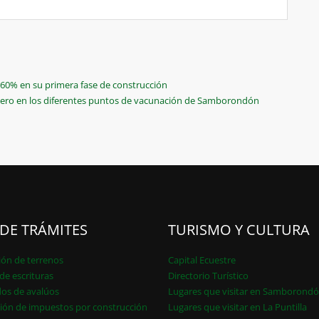
60% en su primera fase de construcción
enero en los diferentes puntos de vacunación de Samborondón
 DE TRÁMITES
TURISMO Y CULTURA
ión de terrenos
Capital Ecuestre
de escrituras
Directorio Turístico
dos de avalúos
Lugares que visitar en Samborond
ión de impuestos por construcción
Lugares que visitar en La Puntilla