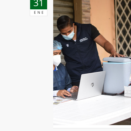
31
ENE