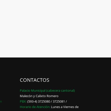
CONTACTOS
Palacio Municipal (cabecera cantonal)
Malecón y Calixto Romero
ón
PBX:
(593-4) 3725080 / 3725081 /
Horario de Atención:
Lunes a Viernes de