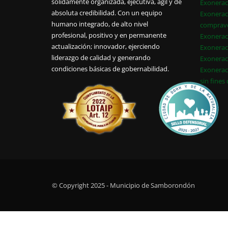
sólidamente organizada, ejecutiva, ágil y de
Exonerac
absoluta credibilidad. Con un equipo
Exonerac
humano integrado, de alto nivel
comprav
profesional, positivo y en permanente
Exonerac
actualización; innovador, ejerciendo
Exonerac
liderazgo de calidad y generando
Exonerac
condiciones básicas de gobernabilidad.
Exonerac
sin fines
© Copyright 2025 - Municipio de Samborondón