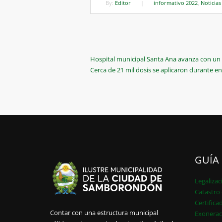
By:
Editor
|
informativo 2022
,
Noticias
Navegación
Previous
Hospital municipal Santa Ana avanza con un 
Post
Next
Cerca de 21 mil dosis se aplicaron durante 
de
Post
entradas
GUÍA
Legalizac
Catastro 
Certifica
Contar con una estructura municipal
Exonerac