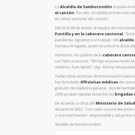
La
Alcaldía de Samborondón
impulsa la i
el cantón
. Por ello, el cabildo brinda más r
en varios sectores del cantón.
Del 03 al 28 de enero, el equipo de inoculac
Puntilla y en la cabecera cantonal
. “Est
pandemia. Agradezco el trabajo del
alcalde
Yomara Arregada, quien se colocó la dosis d
Asimismo, los padres de la
cabecera canto
sus hijos a vacunar. “Mi hijo se puse recién l
médicos. Fue rápido”, dijo Ronny Mosqueda
Todas estas acciones de inmunización para l
han brindado
479 visitas médicas
de casa e
gratuito de medicina general, donde también
2300 prubas rápidas durantes las
brigadas 
De acuerdo a cifras del
Ministerio de Salud
durante el 2022. “Con cada vacuna llevamos e
a una reactivación responsable y así juntos 
Alcaldía de Samborondón