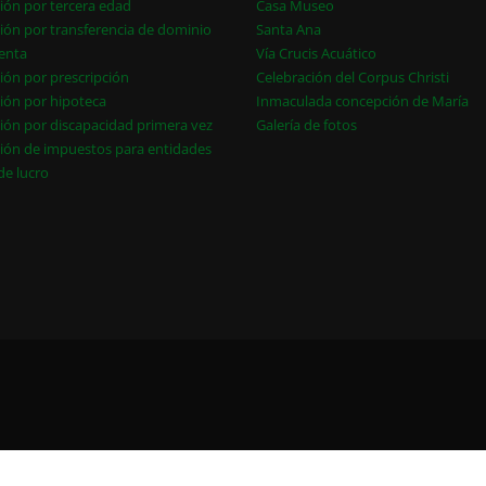
ión por tercera edad
Casa Museo
ión por transferencia de dominio
Santa Ana
enta
Vía Crucis Acuático
ión por prescripción
Celebración del Corpus Christi
ión por hipoteca
Inmaculada concepción de María
ión por discapacidad primera vez
Galería de fotos
ión de impuestos para entidades
 de lucro